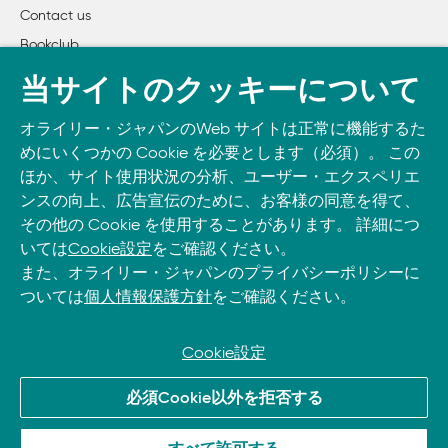
Contact us
        2.3.1　シェルプロンプト

Bookclub
        2.3.2　コマンドの入力

        2.3.3　コマンドの再利用

書籍注文
当サイトのクッキーについて
        2.3.4　ファイル名やディレクトリ名の補完機能

DOWNLOAD THE O’REILLY APP
        2.3.5　コマンド行で一度に複数のコマンドを実行

オライリー・ジャパンのWeb サイトは正常に機能するた
Take O’Reilly with you and learn anywhere, anytime on your
        2.3.6　コマンドの修正

めにいくつかの Cookie を必要とします（必須）。 この
phone
and tablet.
        2.3.7　作業の終了

ほか、サイト使用状況の分析、ユーザー・エクスペリエ
        2.3.8　問題判別確認表

ンスの向上、広告宣伝のために、お客様の同意を得て、
その他の Cookie を使用することがあります。 詳細につ
    2.4　シェル環境の変更

いては
Cookie設定
をご確認ください。
        2.4.1　シェルの選択

また、オライリー・ジャパンのプライバシーポリシーに
        2.4.2　コマンドプロンプトの変更

ついては
個人情報保護方針
をご確認ください。
    2.5　更なる設定変更

        2.5.1　シェルプロンプトの設定変更

        2.5.2　エイリアス（ alias）の作成

Cookie設定
    2.6　応答しないターミナル

© 2026, O’Reilly Japan, Inc. oreilly.co.jpに掲載されているすべて
必須Cookie以外を拒否する
のトレードマークおよび登録商標は、それぞれの所有者に帰属し
3章　ファイルシステム探訪

ます。