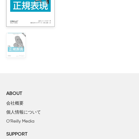
        1.3.1　インターネット接続の威力

    1.4　Unixに含まれるコマンド

        1.4.1　Unixコマンドをすべて表示する

        1.4.2　よく使う Unixコマンド

    1.5　簡単な Unix入門

2章　ターミナルを使う

    2.1　ターミナルの起動

        2.1.1　Unixコマンド行の構文

        2.1.2　演習問題：コマンドの入力

        2.1.3　コマンドの種類

        2.1.4　ターミナルの環境設定を変更

ABOUT
        2.1.5　「ターミナル」アプリケーションが持つ機能

会社概要
    2.2　「ターミナル」アプリケーションの作業環境の変更

個人情報について
        2.2.1　ウインドウタイトルの設定

O’Reilly Media
        2.2.2　AppleScriptの使用

        2.2.3　.terminalファイルの使用

SUPPORT
    2.3　ターミナル内での作業
