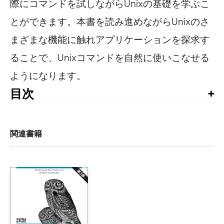
際にコマンドを試しながらUnixの基礎を学ぶこ
とができます。本書を読み進めながらUnixのさ
まざまな機能に触れアプリケーションを探求す
ることで、Unixコマンドを自然に使いこなせる
ようになります。
目次
目次

訳者まえがき

まえがき

関連書籍
1章　Unixを使う理由

    1.1　Unixの威力

        1.1.1　名前の一括変更とファイルの一覧表示

        1.1.2　表示されないファイルの探索

    1.2　フォルダか、ディレクトリか？

    1.3　無数に存在する無料のアプリケーション
