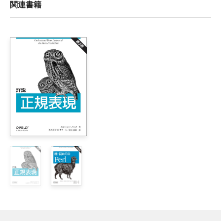
関連書籍
1章　Perl入門

    1.1　質疑応答

        1.1.1　この本は私に向いていますか？

        1.1.2　練習問題と解答について教えてください

        1.1.3　私は Perlコースの講師ですが、アドバイスを
    1.2　Perlとは何の略でしょうか？

        1.2.1　なぜ Larryは Perlを創ったのでしょうか？

        1.2.2　なぜ Larryは他の言語を使わなかったのでしょう
        1.2.3　Perlはやさしいでしょうか難しいでしょうか？

        1.2.4　Perlはどのようにしてこんなに人気を得るよ
        1.2.5　いま Perlに何が起こっているのでしょうか？

        1.2.6　Perlはどんなことが得意でしょうか？

        1.2.7　Perlはどんなことが苦手でしょうか？

    1.3　どうすれば Perlが手に入りますか？

        1.3.1　CPANとは何でしょうか？

        1.3.2　サポートはあるのでしょうか？

        1.3.3　Perlのバグを発見したらどうすればよいでしょう