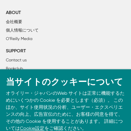
    1.4　どうやって Perlのプログラムを作るのでしょうか？

        1.4.1　単純なプログラム

ABOUT
        1.4.2　このプログラムの中身はどうなっているのでし
会社概要
        1.4.3　どうやって Perlプログラムをコンパイルする
個人情報について
    1.5　Perl早わかりツアー

O’Reilly Media
    1.6　練習問題

SUPPORT
2章　スカラーデータ

Contact us
    2.1　数値

Bookclub
        2.1.1　すべての数値は同じ内部形式で表現される

        2.1.2　整数リテラル

書籍注文
当サイトのクッキーについて
        2.1.3　10進数以外の整数リテラル

DOWNLOAD THE O’REILLY APP
        2.1.4　浮動小数点数リテラル

オライリー・ジャパンのWeb サイトは正常に機能するた
Take O’Reilly with you and learn anywhere, anytime on your
        2.1.5　数値演算子

めにいくつかの Cookie を必要とします（必須）。 この
phone
and tablet.
    2.2　文字列

ほか、サイト使用状況の分析、ユーザー・エクスペリエ
        2.2.1　シングルクォート文字列リテラル

ンスの向上、広告宣伝のために、お客様の同意を得て、
その他の Cookie を使用することがあります。 詳細につ
        2.2.2　ダブルクォート文字列リテラル

いては
Cookie設定
をご確認ください。
        2.2.3　文字列演算子
