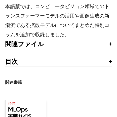
本語版では、コンピュータビジョン領域でのト
ランスフォーマーモデルの活用や画像生成の新
潮流である拡散モデルについてまとめた特別コ
ラムを追加で収録しました。
関連ファイル
サンプルコード
目次
賞賛の声

監訳者まえがき

まえがき

関連書籍
1章　コンピュータビジョンのための機械学習

    1.1　機械学習

    1.2　ディープラーニングの使用例

    1.3　まとめ
