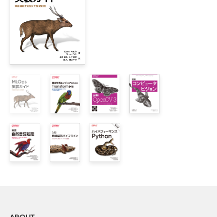
2章　機械学習モデル

    2.1　機械知覚のためのデータセット

        2.1.1　5-flowersデータセット

        2.1.2　画像データの読み込み

        2.1.3　画像データの可視化

        2.1.4　データセットファイルの読み込み

    2.2　Kerasによる線形モデル

        2.2.1　Kerasモデル

        2.2.2　モデルの学習

    2.3　Kerasを使ったニューラルネットワーク

        2.3.1　ニューラルネットワーク

        2.3.2　ディープニューラルネットワーク

    2.4　まとめ

    2.5　用語集

3章　モデルアーキテクチャ

    3.1　学習済みの埋め込み
