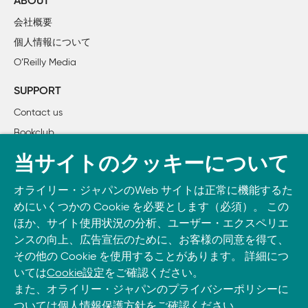
ABOUT
        3.1.1　学習済みモデル

会社概要
        3.1.2　転移学習

個人情報について
        3.1.3　ファインチューニング

O’Reilly Media
    3.2　畳み込みニューラルネットワーク（CNN）

        3.2.1　畳み込みフィルター

SUPPORT
        3.2.2　畳み込み層の積み重ね

Contact us
        3.2.3　プーリング層

Bookclub
        3.2.4　AlexNet

    3.3　深さの追求

書籍注文
当サイトのクッキーについて
        3.3.1　フィルターの因数分解

DOWNLOAD THE O’REILLY APP
        3.3.2　1×1の畳み込み層

オライリー・ジャパンのWeb サイトは正常に機能するた
Take O’Reilly with you and learn anywhere, anytime on your
        3.3.3　VGG19

めにいくつかの Cookie を必要とします（必須）。 この
phone
and tablet.
        3.3.4　グローバル平均プーリング

ほか、サイト使用状況の分析、ユーザー・エクスペリエ
    3.4　モジュールアーキテクチャ

ンスの向上、広告宣伝のために、お客様の同意を得て、
その他の Cookie を使用することがあります。 詳細につ
        3.4.1　Inception

いては
Cookie設定
をご確認ください。
        3.4.2　SqueezeNet

また、オライリー・ジャパンのプライバシーポリシーに
        3.4.3　ResNetとスキップ接続

ついては
個人情報保護方針
をご確認ください。
        3.4.4　DenseNet
