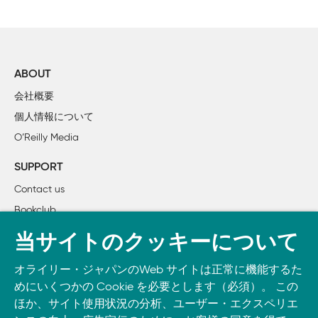
    2.1 ユニットテストハーネスとは何か？

    2.2 Unity：C専用テストハーネス

        2.2.1 Unityによるsprintf()テストケース

        2.2.2 Unityのテストフィクスチャ

ABOUT
        2.2.3 Unityテストのインストール

会社概要
        2.2.4 Unityの出力

個人情報について
    2.3 CppUTest：C++ユニットテストハーネス

O’Reilly Media
        2.3.1 CppUTestによるsprintf()テストケース

        2.3.2 CppUTestによるsprintf()テストフィクスチャ

SUPPORT
        2.2.3 CppUTestの出力

Contact us
    2.4 ユニットテストはクラッシュする

Bookclub
    2.5 4フェーズテストパターン

    2.6 まとめ

書籍注文
当サイトのクッキーについて
    2.7 練習問題

DOWNLOAD THE O’REILLY APP
オライリー・ジャパンのWeb サイトは正常に機能するた
Take O’Reilly with you and learn anywhere, anytime on your
3章 Cモジュールにとりかかる

めにいくつかの Cookie を必要とします（必須）。 この
phone
and tablet.
    3.1 テストしやすいCモジュール

ほか、サイト使用状況の分析、ユーザー・エクスペリエ