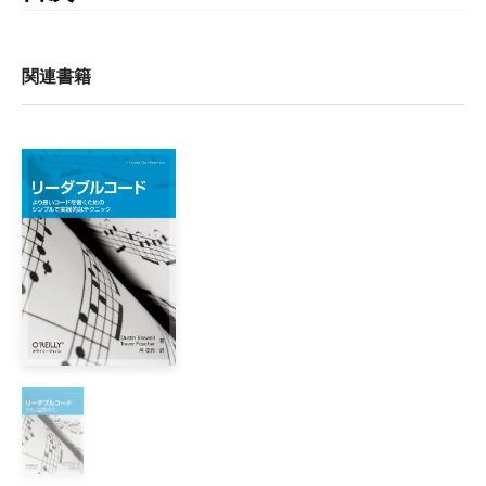
目次

本書への賞賛の声

関連書籍
日本語版まえがき

ジャック・ガンセルによるまえがき

ロバート・C・マーティンによるまえがき

はじめに

1章 テスト駆動開発

    1.1 なぜTDDが必要か？

    1.2 テスト駆動開発とは何か？

    1.3 TDDの特性

    1.4 TDDのマイクロサイクル

    1.5 TDDのメリット

    1.6 組み込みにとってのメリット

I部 TDDを始めよう

2章 テスト駆動ツールと約束事
