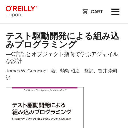
CART
テスト駆動開発による組み込
みプログラミング
―C言語とオブジェクト指向で学ぶアジャイル
な設計
James W. Grenning 著、蛸島 昭之 監訳、笹井 崇司
訳