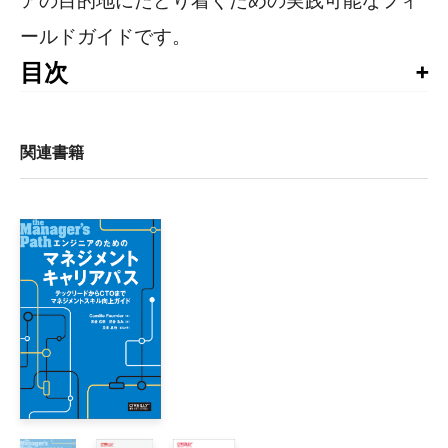
アの目的地にたどり着くための実践可能なフィ
ールドガイドです。
目次
謝辞

訳者まえがき

はじめに

関連書籍
第I部　役割の定義

1章　VP、ディレクターとは?

    1.1　キャリアパスの整理

        1.1.1　並行するキャリアパス

        1.1.2　戦争における3 つのレベル

        1.1.3　曖昧な中間層

    1.2　スコープとインパクト

    1.3　コンピテンシー

    1.4　チャンスのつかみ方
