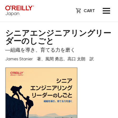
CART
シニアエンジニアリングリー
ダーのしごと
―組織を導き、育てる力を磨く
James Stanier 著、風間 勇志、高口 太朗 訳