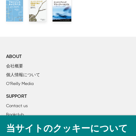
    1.5　組織図へ!

2章　組織図におけるあなたの位置

    2.1　労働における分業

        2.1.1　組織図の中へ

        2.1.2　組織図はツール

        2.1.3　ときには古いやり方がうまくいくこともある

    2.2　私の組織図の形：構造とパターン

ABOUT
        2.2.1　管理範囲

会社概要
        2.2.2　戦術レベル：エンジニアリングマネージャー

個人情報について
        2.2.3　シニアエンジニアリングマネージャー

O’Reilly Media
        2.2.4　作戦レベル：エンジニアリングディレクター

        2.2.5　戦略レベル：エンジニアリングVPおよびCTO

SUPPORT
    2.3　構造的アンチパターンとその回避方法

Contact us
        2.3.1　管理範囲と運用モード

Bookclub
        2.3.2　自分自身を冗長にしてしまう

        2.3.3　組織の硬直性と自己選択

書籍注文
当サイトのクッキーについて
    2.4　コミュニケーションとコラボレーションの流れ
