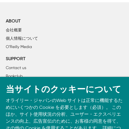
    実例

    まとめ

ABOUT
3章　トラクション獲得の心構え

会社概要
    50%ルール

個人情報について
    「リーン」との連携

O’Reilly Media
    目に見える違いを生む

    投資家にとって十分なトラクション

SUPPORT
    ピボットするか、しないか

Contact us
    まとめ

Bookclub
4章　トラクション獲得テスト

書籍注文
当サイトのクッキーについて
    チャネルは陳腐化し、飽和する

DOWNLOAD THE O’REILLY APP
    狭い範囲でのテスト

オライリー・ジャパンのWeb サイトは正常に機能するた
Take O’Reilly with you and learn anywhere, anytime on your
    A/Bテストによる最適化

めにいくつかの Cookie を必要とします（必須）。 この
phone
and tablet.
    オンラインツール

ほか、サイト使用状況の分析、ユーザー・エクスペリエ
    結果を定量的に把握

ンスの向上、広告宣伝のために、お客様の同意を得て、
その他の Cookie を使用することがあります。 詳細につ
    まとめ
