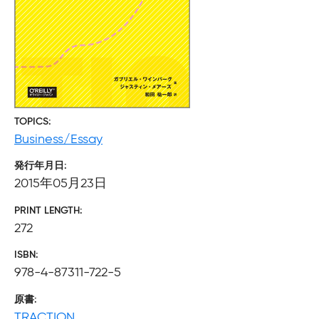
TOPICS
Business/Essay
発行年月日
2015年05月23日
PRINT LENGTH
272
ISBN
978-4-87311-722-5
原書
TRACTION