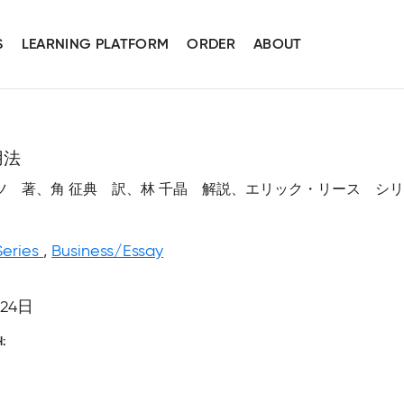
S
LEARNING PLATFORM
ORDER
ABOUT
用法
 著、角 征典 訳、林 千晶 解説、エリック・リース シ
Series
,
Business/Essay
月24日
H