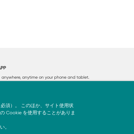
APP
rn anywhere, anytime on your phone
and tablet.
す（必須）。 このほか、サイト使用状
ookie を使用することがありま
い。