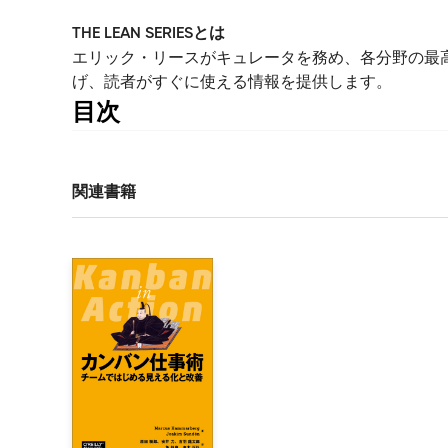
THE LEAN SERIESとは
エリック・リースがキュレータを務め、各分野の最
げ、読者がすぐに使える情報を提供します。
目次
目　次

本書への推薦の言葉

エリック・リースによるまえがき

関連書籍
はじめに

第Ⅰ部　自分にウソをつかない

1章　みんなウソつきだ

    1.1 リーンスタートアップのムーブメント

    1.2 現実歪曲空間に穴をあける

2章　スコアのつけ方

    2.1 優れた指標とは何か？
