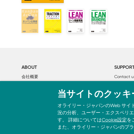
    2.2 定性的指標と定量的指標

    2.3 虚栄の指標と本物の指標

    2.4 探索指標と報告指標

    2.5 先行指標と遅行指標

    2.6 相関指標と因果指標

    2.7 ムービングターゲット

    2.8 セグメント・コホート・A/Bテスト・多変量解析
    2.9 リーンアナリティクスのサイクル

ABOUT
SUPPOR
3章　実際に何をするかを決める

会社概要
Contact u
    3.1 リーンキャンバス

個人情報について
Bookclub
    3.2 何をやる「べき」か？

当サイトのクッキ
O’Reilly Media
書籍注文
4章　「データ駆動」対「データ活用」

オライリー・ジャパンのWeb サイ
    4.1 リーンスタートアップと大きなビジョン

況の分析、ユーザー・エクスペリエン
す。 詳細については
Cookie設定
を
第Ⅱ部 .今すぐに適切な指標を見つける

また、オライリー・ジャパンのプラ