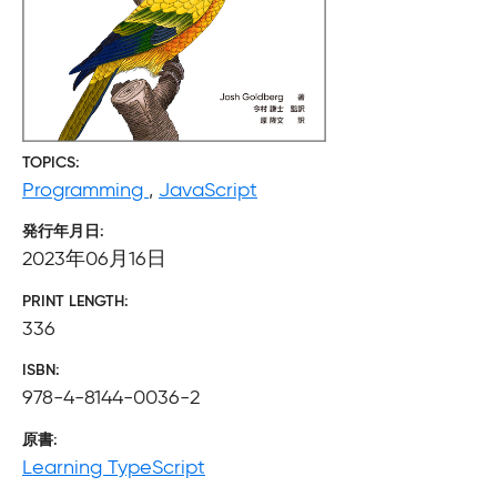
TOPICS
Programming
,
JavaScript
発行年月日
2023年06月16日
PRINT LENGTH
336
ISBN
978-4-8144-0036-2
原書
Learning TypeScript