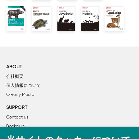
        1.4.4　強力な開発者用ツール

        1.4.5　構文のコンパイル

    1.5　ローカルでTypeScriptを始める

        1.5.1　ローカルで実行する

        1.5.2　エディターのさまざまな機能

    1.6　TypeScriptに対する誤解

        1.6.1　悪いコードの改善策である

        1.6.2　（大部分が）JavaScriptの拡張である

        1.6.3　JavaScriptよりも遅い

ABOUT
        1.6.4　進化が終わった

会社概要
    1.7　まとめ

個人情報について
O’Reilly Media
2章　型システム

    2.1　型とは何か？

SUPPORT
        2.1.1　TypeScriptの型システム

Contact us
        2.1.2　エラーの種類

Bookclub
    2.2　割り当て可能性

        2.2.1　割り当て可能性エラーの理解

書籍注文