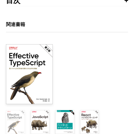
目次
賞賛の声

監訳者まえがき

まえがき

関連書籍
第I部　TypeScriptの概念

1章　JavaScriptからTypeScriptへ

    1.1　JavaScriptの歴史

    1.2　バニラJavaScriptの欠陥

        1.2.1　コストのかかる自由

        1.2.2　規律のないドキュメンテーション

        1.2.3　開発者用ツールの弱さ

    1.3　TypeScript！

    1.4　TypeScript Playgroundでコードを書いてみる

        1.4.1　実践TypeScript

        1.4.2　制限による自由

        1.4.3　正確なドキュメンテーション
