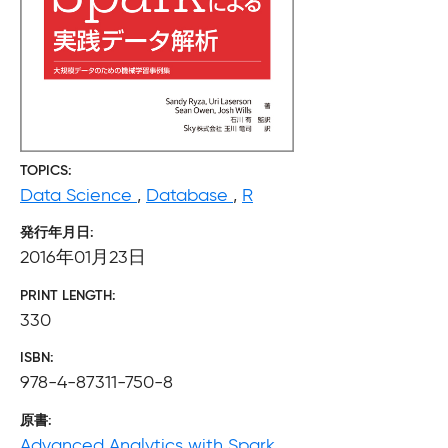
TOPICS
Data Science
,
Database
,
R
発行年月日
2016年01月23日
PRINT LENGTH
330
ISBN
978-4-87311-750-8
原書
Advanced Analytics with Spark