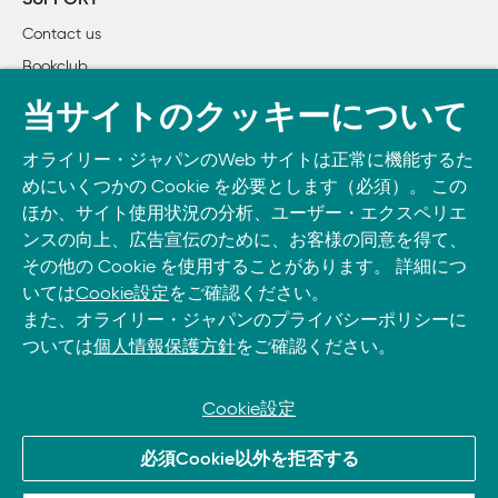
SUPPORT
    3.5　抜き取りによるレコメンデーション

Contact us
    3.6　レコメンデーションの質の評価

Bookclub
    3.7　AUCの計算

    3.8　ハイパーパラメータの選択

書籍注文
当サイトのクッキーについて
    3.9　レコメンデーションの実行

DOWNLOAD THE O’REILLY APP
    3.10　今後に向けて

オライリー・ジャパンのWeb サイトは正常に機能するた
Take O’Reilly with you and learn anywhere, anytime on your
めにいくつかの Cookie を必要とします（必須）。 この
phone
and tablet.
4章　決定木を使った森林被覆の予測

ほか、サイト使用状況の分析、ユーザー・エクスペリエ
    4.1　回帰の解説を駆け足で

ンスの向上、広告宣伝のために、お客様の同意を得て、
その他の Cookie を使用することがあります。 詳細につ
    4.2　ベクトルと特徴

いては
Cookie設定
をご確認ください。
    4.3　トレーニングの例

また、オライリー・ジャパンのプライバシーポリシーに
    4.4　決定木とランダムフォレスト

ついては
個人情報保護方針
をご確認ください。
    4.5　Covtypeデータセット

    4.6　データの準備

    4.7　最初の決定木

Cookie設定
    4.8　決定木のハイパーパラメータ群

© 2026, O’Reilly Japan, Inc. oreilly.co.jpに掲載されているすべて
    4.9　決定木のチューニング

必須Cookie以外を拒否する
のトレードマークおよび登録商標は、それぞれの所有者に帰属し
    4.10　質的特徴再び
