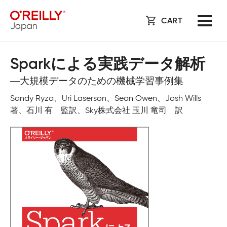
CART
Sparkによる実践データ解析
―大規模データのための機械学習事例集
Sandy Ryza、Uri Laserson、Sean Owen、Josh Wills
著、石川 有 監訳、Sky株式会社 玉川 竜司 訳