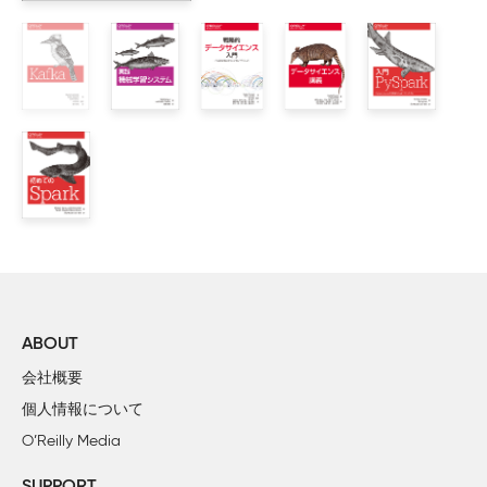
    2.2　Sparkのプログラミングモデル

    2.3　レコードのリンク

    2.4　始めてみよう：SparkシェルとSparkContext

    2.5　クラスタからクライアントへのデータの転送

    2.6　クライアントからクラスタへのコードの配信

    2.7　タプルとケースクラスを使ったデータの構造化

    2.8　集計

    2.9　ヒストグラムの作成

    2.10　連続変数のための要約統計

    2.11　再利用可能な要約統計処理のコードの作成

    2.12　単純な変数の選択とスコアリング

    2.13　今後に向けて

ABOUT
3章　音楽のレコメンドとAudioscrobblerデータセット

会社概要
    3.1　データセット

個人情報について
    3.2　交互最小二乗法によるレコメンデーションのアルゴリ
O’Reilly Media
    3.3　データの準備

    3.4　最初のモデルの構築
