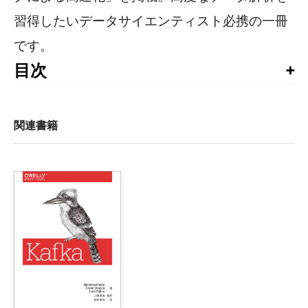
習得したいデータサイエンティスト必携の一冊
です。
目次
目次

序文

関連書籍
訳者まえがき

はじめに

1章　ビッグデータの分析

    1.1　データサイエンスの挑戦

    1.2　Apache Sparkの紹介

    1.3　本書について

2章　ScalaとSparkによるデータ分析の紹介

    2.1　データサイエンティストのためのScala
