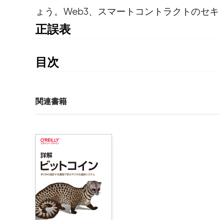
ょう。Web3、スマートコントラクトのセ
正誤表
書籍発行後に気づいた誤植や更新された情報を掲載
ちの書籍の刷数をご確認の上、ご利用ください。
目次
第1刷までの修正
はじめに

2024年3月更新
第I部　イーサリアムブロックチェーンの紹介

関連書籍
■P.34「3.1.1 Parityのインストール」
1章　ブロックチェーンの概念

    1.1　ブロックチェーンの略史

Parityは注釈4に示したとおりOpenEthereum
    1.2　ブロックチェーンの特徴

ある手順で「OpenEthereum」を用いるようにし
        1.2.1　非中央集権ネットワーク

        1.2.2　コンセンサスプロトコル

■P.70 15行目のコマンド
        1.2.3　トランザクションの処理

【誤】$ npm install openzeppelin-solidity
        1.2.4　トランザクションのファイナリティ

【正】$ npm install openzeppelin-solidity@3.2.0
        1.2.5　ハードフォーク
