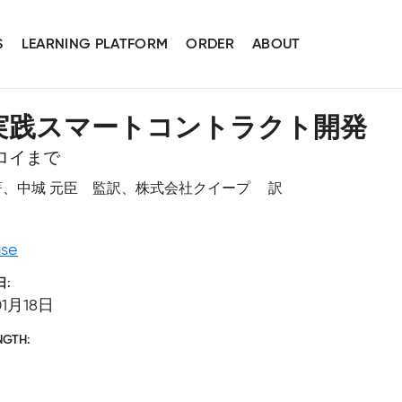
S
LEARNING PLATFORM
ORDER
ABOUT
mによる実践スマートコントラクト開発
プロイまで
. Hoover 著、中城 元臣 監訳、株式会社クイープ 訳
se
日
01月18日
NGTH