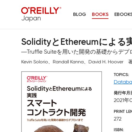
BLOG
BOOKS
EBOOK
SolidityとEthereu
―Truffle Suiteを用いた開発の基礎からデ
Kevin Solorio、Randall Kanna、David H
TOPICS
Databa
発行年月
2021年
PRINT LE
272
ISBN