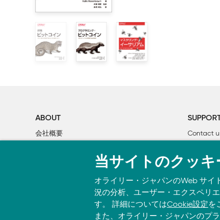
■P.179「9.2.2 Greeterコントラクトのインポート
    1.3　イーサリアムの基礎

【誤】$ cp <greeter ディレクトリへのパス>/contracts/g
        1.3.1　イーサとガス

【正】$ cp <greeter ディレクトリへのパス>/contracts/G
        1.3.2　アカウント

        1.3.3　コントラクト

■P.192 2行目のコマンド
        1.3.4　ブロックとトランザクション

【誤】$ npm install --save react-router-dom
        1.3.5　今何時？

【正】$ npm install --save react-router-dom@5.3.
        1.3.6　トランザクションの署名

    1.4　まとめ

■P.201 1行目のコマンド
【誤】
2章　非中央集権アプリケーション

ABOUT
SUPPOR
const web3 = await getWeb3();
    2.1　トークン

会社概要
Contact u
【正】
        2.1.1　ERC-20

const provider = await detectEthereumProvider();
個人情報について
Bookclub
        2.1.2　ERC-721：ノンファンジブルトークン

const web3 = new Web3(provider);
当サイトのクッキ
O’Reilly Media
書籍注文
    2.2　サプライチェーン

    2.3　永続的な記録

オライリー・ジャパンのWeb サイ
■P.201 リスト10-19
    2.4　アプリケーションに対するブロックチェーン
況の分析、ユーザー・エクスペリエン
【誤】
        2.4.1　検証可能

す。 詳細については
Cookie設定
を
import getWeb3 from "./getWeb3";
        2.4.2　透明性

また、オライリー・ジャパンのプラ
import FundraiserFactoryContract from "./contracts