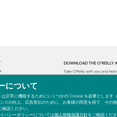
」の5行目
reeter.sol cotracts/
reeter.sol contracts/
0
T
DOWNLOAD THE O’REILLY 
s
Take O’Reilly with you and lea
ーについて
トは正常に機能するためにいくつかの Cookie を必要としま
の適性評価

スの向上、広告宣伝のために、お客様の同意を得て、その他の C
ご確認ください。
イバシーポリシーについては
個人情報保護方針
をご確認くださ
/FundraiserFactory.json";