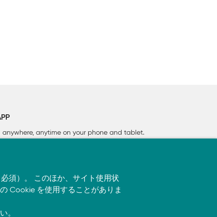
APP
rn anywhere, anytime on your phone
and tablet.
す（必須）。 このほか、サイト使用状
ookie を使用することがありま
い。