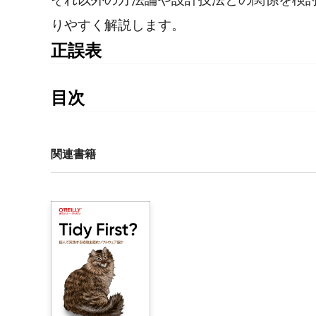
りやすく解説します。
正誤表
書籍発行後に気づいた誤植や更新された情報を掲載
ちの書籍の刷数をご確認の上、ご利用ください。
目次
第1刷正誤表
訳者まえがき

推薦の言葉

2024年10月更新
序文

関連書籍
この本について

■P.7 カラスアイコンの説明3行目
はじめに

【誤】業務業域
【正】業務領域
第Ⅰ部　設計の基本方針

■P.43 図3-3の右の図
1章　事業活動を分析する

【誤】販売の文脈
    1.1　事業領域（ビジネスドメイン）とは何か

【正】営業の文脈
    1.2　業務領域（サブドメイン）とは何か

■P.76 コード
        1.2.1　業務領域を分類する
