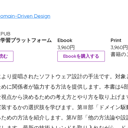
Domain-Driven Design
 EPUB
ン学習プラットフォーム
Ebook
Print
3,960円
3,960
書籍の
読む
Ebookを購入する
により提唱されたソフトウェア設計の手法です。対象
ために関係者が協力する方法を提供します。本書は4
な視点から決めるための考え方とやり方を取り上げま
実装するかの選択肢を学びます。第Ⅲ部「ドメイン駆
るための方法を紹介します。第Ⅳ部「他の方法論や設
討します。最新の技術トレンドを取り入れながら、ド