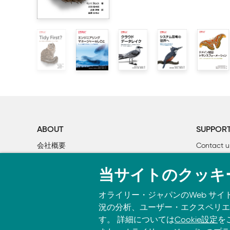
【誤】
        1.2.2　業務領域を比較する

DB.StartTransaction(); 

        1.2.3　業務領域の境界を明確にする

    1.3　事業分析の具体例

var job = DB.LoadNextJob();

var json = LoadFile(job.Source);

        1.3.1　ライブチケット社

var xml = ConvertJsonToXml(json);

WriteFile(job.Destination, xml.ToString();

        1.3.2　バス・オンデマンド社

DB.MarkJobAsCompleted(job);

    1.4　業務エキスパート

    1.5　まとめ

【正】
    1.6　演習問題

DB.StartTransaction(); 

var job = DB.LoadNextJob();

var json = LoadFile(job.Source);

2章　業務知識を発見する

ABOUT
SUPPOR
var xml = ConvertJsonToXml(json);

    2.1　事業の課題

WriteFile(job.Destination, xml.ToString()
)
;

会社概要
Contact u
DB.MarkJobAsCompleted(job);

    2.2　知識の発見

個人情報について
Bookclub
DB.Commit()
    2.3　意図の伝達

;
当サイトのクッキ
O’Reilly Media
書籍注文
    2.4　「同じ言葉」とは何か？

    2.5　業務で使う言葉

オライリー・ジャパンのWeb サイ
第2刷正誤表
        2.5.1　同じ言葉の使い方

況の分析、ユーザー・エクスペリエン
2024年12月更新
        2.5.2　一貫性

す。 詳細については
Cookie設定
を
    2.6　事業活動のモデル
