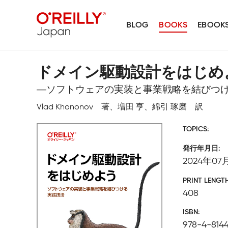
BLOG
BOOKS
EBOOK
ドメイン駆動設計をはじめ
―ソフトウェアの実装と事業戦略を結びつ
Vlad Khononov 著、増田 亨、綿引 琢磨 訳
TOPICS
発行年月日
2024年07
PRINT LENGT
408
ISBN
978-4-814