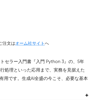
円
ご注文は
オーム社サイト
へ
ラー入門書『入門 Python 3』の、5年
、並行処理といった応用まで、実務を見据えた
有用です。生成AI全盛の今こそ、必要な基本
場合がありますので、書籍最終ページの奥付でお手持