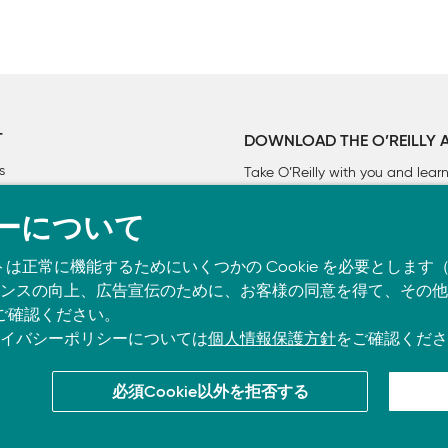
T
DOWNLOAD THE O’REILLY 
s
Take O’Reilly with you and lea
ーについて
トは正常に機能するためにいくつかの Cookie を必要としま
スの向上、広告宣伝のために、お客様の同意を得て、その他の C
ご確認ください。
イバシーポリシーについては
個人情報保護方針
をご確認くださ
必須Cookie以外を拒否する
co.jpに掲載されているすべてのトレードマークおよび登録商標は、それぞれの所有者に帰属し