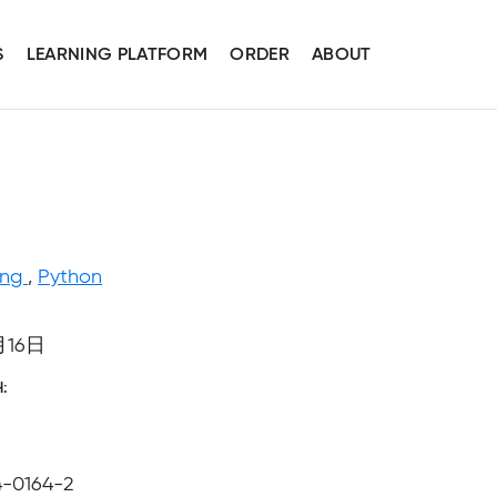
S
LEARNING PLATFORM
ORDER
ABOUT
ing
,
Python
月16日
H
4-0164-2