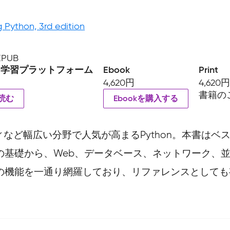
g Python, 3rd edition
 EPUB
ン学習プラットフォーム
Ebook
Print
4,620円
4,620
書籍の
読む
Ebookを購入する
ど幅広い分野で人気が高まるPython。本書はベストセ
ングの基礎から、Web、データベース、ネットワーク
nの機能を一通り網羅しており、リファレンスとしても
しています。お手持ちの書籍では、すでに修正が施されている