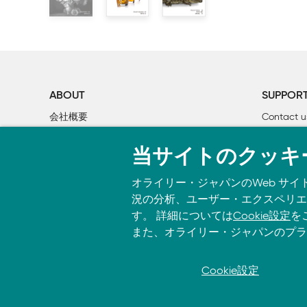
■P.337 10行目
【誤】$ python -m pdb capitals.py cities2.csv*
【正】$ python -m pdb capitals.py cities2.csv
■P.367 下から7行目と10行目
ABOUT
SUPPOR
【誤】\bfish
会社概要
Contact u
【正】\\bfish
個人情報について
Bookclub
■P.385 下から9行目
当サイトのクッキ
O’Reilly Media
書籍注文
【誤】
オライリー・ジャパンのWeb サイ
>>> dt2
況の分析、ユーザー・エクスペリエン
datetime.datetime(2025, 2, 6, 5, 29, 28, 490172,
す。 詳細については
Cookie設定
を
【正】
また、オライリー・ジャパンのプラ
>>> dt2
datetime.datetime(2025, 2, 5, 23, 29, 28, 490172,
Cookie設定
© 2026, O’Reilly Japan, Inc. oreilly.