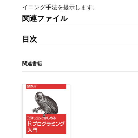
イニング手法を提示します。
関連ファイル
付録：RMeCabを用いた日本語テキストマイニング
目次
目次

はじめに

関連書籍
1章　整理テキスト形式

    1.1　整理テキストとほかのデータ構造の比較

    1.2　unnest_tokens関数

    1.3　ジェーン・オースティンの作品の整理

    1.4　gutenbergrパッケージ

    1.5　単語の出現頻度

    1.6　まとめ

2章　整理データを使ったセンチメント分析
