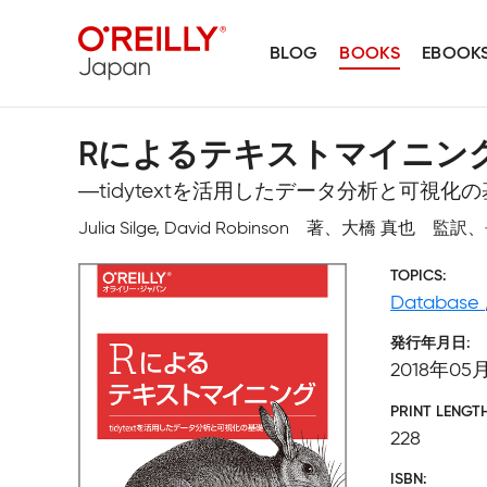
BLOG
BOOKS
EBOOK
Rによるテキストマイニン
―tidytextを活用したデータ分析と可視化
Julia Silge, David Robinson 著、大橋 真也 
TOPICS
Database
発行年月日
2018年05
PRINT LENGT
228
ISBN