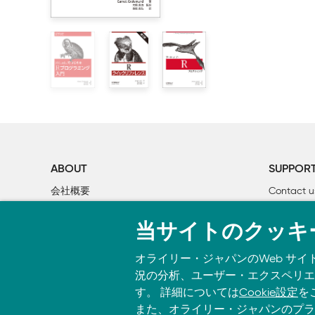
    2.1　センチメントデータセット

    2.2　内部結合を使ったセンチメント分析

    2.3　3つのセンチメント辞書の比較

    2.4　ポジティブ、ネガティブな感情を示す単語
    2.5　ワードクラウド

    2.6　単語を越えた単位

    2.7　まとめ

3章　単語の出現頻度と特定の文書での出現頻度の分析：tf
    3.1　ジェーン・オースティンの小説における単語
ABOUT
SUPPOR
    3.2　ジップの法則

会社概要
Contact u
    3.3　bind_tf_idf関数

個人情報について
Bookclub
    3.4　物理学書のコーパス

当サイトのクッキ
O’Reilly Media
書籍注文
    3.5　まとめ

オライリー・ジャパンのWeb サイ
4章　単語間の関係： nグラムと相関

況の分析、ユーザー・エクスペリエン
    4.1　nグラムによるトークン化

す。 詳細については
Cookie設定
を
        4.1.1　nグラムの出現頻度計算とフィルタリング

また、オライリー・ジャパンのプラ