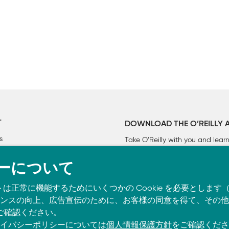
の最も一般的な例

-idf

出現頻度

T
DOWNLOAD THE O’REILLY 
s
Take O’Reilly with you and lea
ーについて
トは正常に機能するためにいくつかの Cookie を必要としま
スの向上、広告宣伝のために、お客様の同意を得て、その他の C
ご確認ください。
イバシーポリシーについては
個人情報保護方針
をご確認くださ