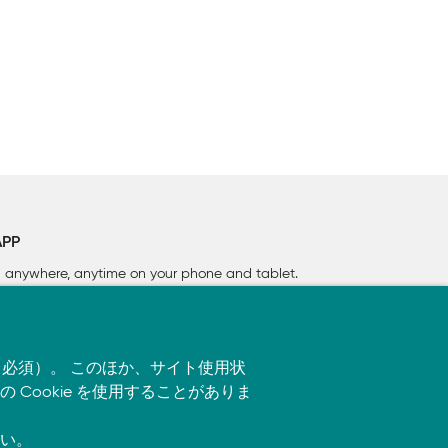
APP
rn anywhere, anytime on your phone
and tablet.
す（必須）。 このほか、サイト使用状
ookie を使用することがありま
い。