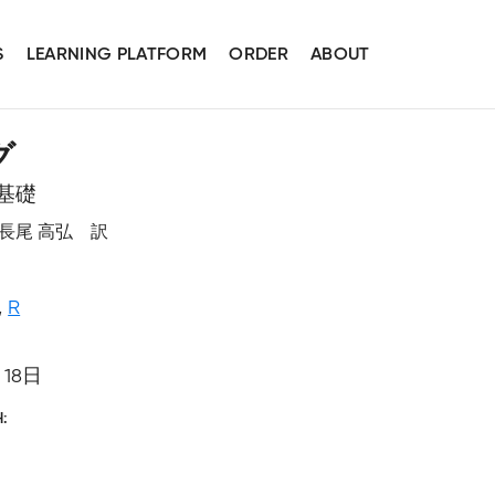
S
LEARNING PLATFORM
ORDER
ABOUT
グ
の基礎
監訳、長尾 高弘 訳
,
R
月18日
H