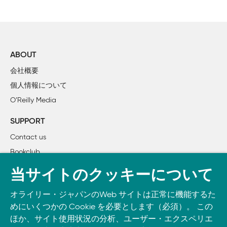
まえがき

1章 テキストエディタ

        1.1 ファイルのオープンとクローズ

        1.2 編集をセーブせずに終了するには

ABOUT
会社概要
2章 基本的な編集作業

個人情報について
        2.1 viのコマンド

O’Reilly Media
        2.2 カーソルの動かし方

        2.3 簡単な編集

SUPPORT
        2.4 テキストを入力するいろいろな方法

Contact us
        2.5 Jによる2行の連結

Bookclub
        2.6 viの基本コマンドのまとめ

書籍注文
当サイトのクッキーについて
3章 素早くジャンプする方法

DOWNLOAD THE O’REILLY APP
        3.1 画面単位でのジャンプ

オライリー・ジャパンのWeb サイトは正常に機能するた
Take O’Reilly with you and learn anywhere, anytime on your
        3.2 テキストブロック単位でのジャンプ

めにいくつかの Cookie を必要とします（必須）。 この
phone
and tablet.
ほか、サイト使用状況の分析、ユーザー・エクスペリエ
        3.3 検索によるジャンプ
