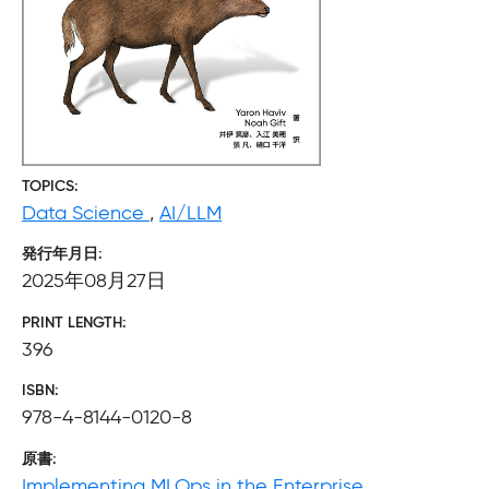
TOPICS
Data Science
,
AI/LLM
発行年月日
2025年08月27日
PRINT LENGTH
396
ISBN
978-4-8144-0120-8
原書
Implementing MLOps in the Enterprise