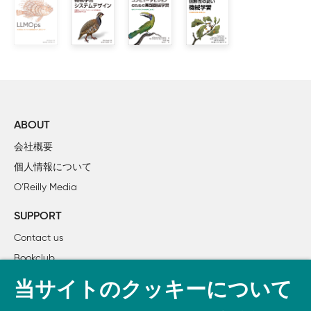
        1.3.1　主要なクラウド開発環境

        1.3.2　クラウドコンピューティングの主要プレイヤー

    1.4　オンプレミスにおけるMLOps

    1.5　ハイブリッド環境におけるMLOps

    1.6　企業のMLOps戦略

    1.7　結論

    1.8　批判的思考を促す議論用質問

    1.9　演習問題

ABOUT
会社概要
2章　MLOpsの段階

個人情報について
    2.1　はじめに

O’Reilly Media
        2.1.1　アルゴリズムを選択する

        2.1.2　パイプラインをデザインする

SUPPORT
    2.2　データの収集と準備

Contact us
        2.2.1　データの保管と取り込み

Bookclub
        2.2.2　データの探索と準備

        2.2.3　データのラベル付け

書籍注文
当サイトのクッキーについて
        2.2.4　特徴量ストア

DOWNLOAD THE O’REILLY APP