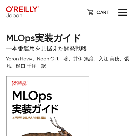
CART
MLOps実装ガイド
―本番運用を見据えた開発戦略
Yaron Haviv、Noah Gift 著、井伊 篤彦、入江 美穂、張
凡、樋口 千洋 訳