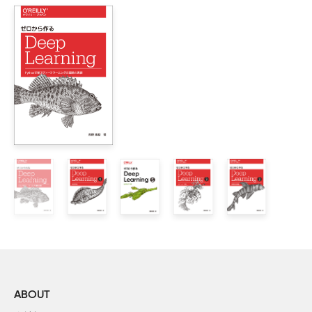
    I.2　事前学習

    I.3　SFT（教師ありファインチューニング）

    I.4　強化学習

1章　トークナイザ【基本編】

    1.1　文字単位のトークン化

        1.1.1　文字をIDに変換する

        1.1.2　文字単位トークナイザの実装

        1.1.3　文字単位トークナイザの課題

    1.2　バイト単位のトークン化

        1.2.1　UTF-8エンコード

        1.2.2　バイト単位トークナイザの実装

        1.2.3　バイト単位トークナイザの課題

    1.3　BPEの学習アルゴリズム

        1.3.1　BPEの処理手順

        1.3.2　BPEの実装

        1.3.3　BPEの動作確認

ABOUT
    1.4　BPEによるエンコードとデコード
