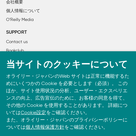
会社概要
        1.4.1　BPEトークナイザの実装

個人情報について
        1.4.2　エンコードの実装

O’Reilly Media
        1.4.3　デコードの実装

        1.4.4　動作確認

SUPPORT
    1.5　特殊トークンへの対応

Contact us
        1.5.1　特殊トークンの役割

Bookclub
        1.5.2　特殊トークンに対応したBPEの学習

        1.5.3　train_bpe関数の実装

書籍注文
当サイトのクッキーについて
        1.5.4　特殊トークンに対応したトークナイザの実装

DOWNLOAD THE O’REILLY APP
    1.6　事前トークン化

オライリー・ジャパンのWeb サイトは正常に機能するた
Take O’Reilly with you and learn anywhere, anytime on your
        1.6.1　事前トークン化の必要性

めにいくつかの Cookie を必要とします（必須）。 この
phone
and tablet.
        1.6.2　GPT-2の事前トークン化パターン

ほか、サイト使用状況の分析、ユーザー・エクスペリエ
        1.6.3　事前トークン化に対応したBPE学習の実装

ンスの向上、広告宣伝のために、お客様の同意を得て、
        1.6.4　事前トークン化に対応したトークナイザの実装

その他の Cookie を使用することがあります。 詳細につ
いては
Cookie設定
をご確認ください。
    1.7　TinyCodesを用いた学習

また、オライリー・ジャパンのプライバシーポリシーに
        1.7.1　トークナイザの読み込み機能

ついては
個人情報保護方針
をご確認ください。
        1.7.2　これまでのコードの整理

        1.7.3　TinyCodesデータセットを用いた学習
