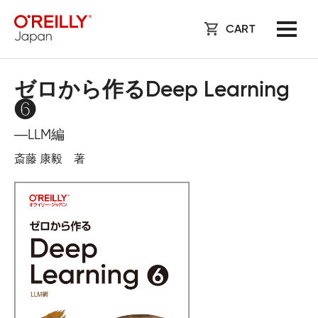
CART
ゼロから作るDeep Learning
❻
―LLM編
斎藤 康毅 著