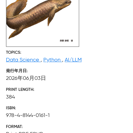
TOPICS
Data Science
,
Python
,
AI/LLM
発行年月日
2026年06月03日
PRINT LENGTH
384
ISBN
978-4-8144-0161-1
FORMAT