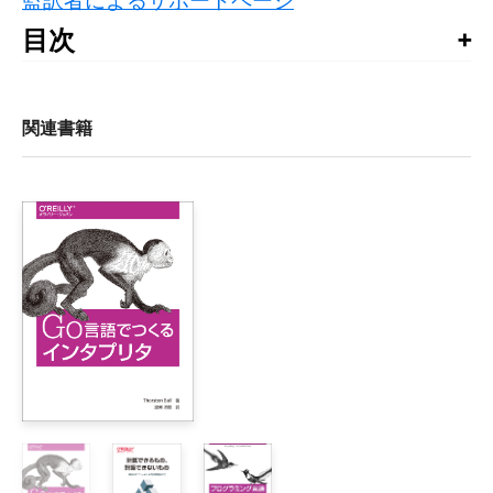
監訳者によるサポートページ
目次
目次

日本語版まえがき

関連書籍
はじめに

1章　Rubyひとめぐり

    1.1　対話型 Rubyシェル

    1.2　値

        1.2.1　基本データ

        1.2.2　データ構造

        1.2.3　Proc

    1.3　制御フロー

    1.4　オブジェクトとメソッド

    1.5　クラスとモジュール

    1.6　その他の機能

        1.6.1　ローカル変数と代入
