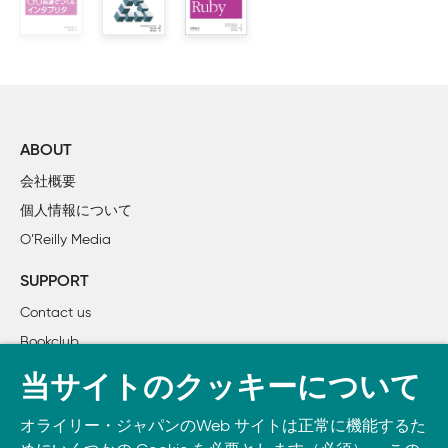
        1.6.2　文字列の式展開

        1.6.3　オブジェクトのインスペクト

        1.6.4　文字列のプリント

        1.6.5　可変長引数のメソッド

        1.6.6　ブロック

        1.6.7　Enumerable

ABOUT
        1.6.8　Struct

会社概要
        1.6.9　モンキーパッチング

個人情報について
        1.6.10　定数の定義

O’Reilly Media
        1.6.11　定数の削除

SUPPORT
第I部　プログラムと機械

Contact us
2章　プログラムの意味

Bookclub
    2.1　「意味」の意味

    2.2　構文

書籍注文
当サイトのクッキーについて
    2.3　操作的意味論

DOWNLOAD THE O’REILLY APP
        2.3.1　スモールステップ意味論

オライリー・ジャパンのWeb サイトは正常に機能するた
Take O’Reilly with you and learn anywhere, anytime on your
        2.3.2　ビッグステップ意味論
