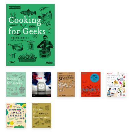
03 完ぺきなでんぐり返しを決めよう

04 フランス人のようにキスであいさつしよう

05 車の窓から手を出してみよう

06 釘を打とう

07 車を運転しよう

08 やりを投げよう

09 ポリ袋爆弾を作ろう

10 電気掃除機で遊ぼう

11 石を投げよう

12 ドライアイスで遊ぼう

13 紙コップでお湯をわかそう

14 電子レンジに変なものを入れてみよう

15 走っている車から物を投げよう

16 高いところから落ちてみよう

17 虫めがねで物を燃やそう

18 ひとりで歩いて帰ろう

19 屋根の上に立とう

20 ノコギリを使おう
