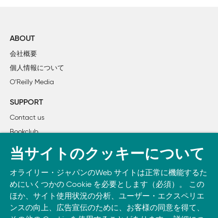
21 目かくしで1時間すごそう

22 鉄を曲げよう

23 ガラスビンを割ろう

ABOUT
24 空飛ぶマシンを作ろう

会社概要
25 太陽を見よう

個人情報について
26 かっこいい殺陣を学ぼう

O’Reilly Media
27 パチンコを作ろう

28 木登りしよう

SUPPORT
29 パフォーマンスに挑戦しよう

Contact us
30 小川をせきとめよう

Bookclub
31 地下にもぐろう

32 タイヤを交換しよう

書籍注文
当サイトのクッキーについて
33 ゴミ箱に飛び込もう

DOWNLOAD THE O’REILLY APP
34 家電品を分解しよう

オライリー・ジャパンのWeb サイトは正常に機能するた
Take O’Reilly with you and learn anywhere, anytime on your
35 ゴミの埋め立て地を見に行こう

めにいくつかの Cookie を必要とします（必須）。 この
phone
and tablet.
36 友だちに毒を食べさせよう

ほか、サイト使用状況の分析、ユーザー・エクスペリエ
37 強風の中で手作り凧をあげよう

ンスの向上、広告宣伝のために、お客様の同意を得て、