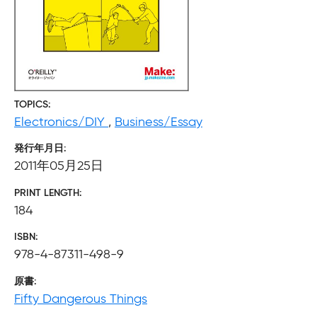
TOPICS
Electronics/DIY
,
Business/Essay
発行年月日
2011年05月25日
PRINT LENGTH
184
ISBN
978-4-87311-498-9
原書
Fifty Dangerous Things