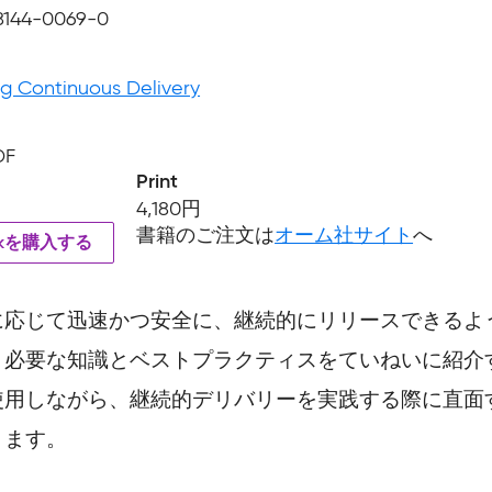
8144-0069-0
g Continuous Delivery
DF
Print
4,180円
書籍のご注文は
オーム社サイト
へ
okを購入する
に応じて迅速かつ安全に、継続的にリリースできるよ
、必要な知識とベストプラクティスをていねいに紹介
使用しながら、継続的デリバリーを実践する際に直面
きます。