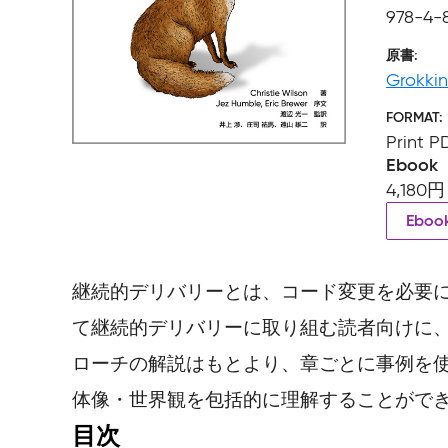
978-4-
原書
Grokkin
FORMAT
Print P
Ebook
4,180円
Ebo
継続的デリバリーとは、コード変更を必要
て継続的デリバリーに取り組む読者向けに
ローチの解説はもとより、章ごとに事例を
体像・世界観を包括的に理解することがで
目次