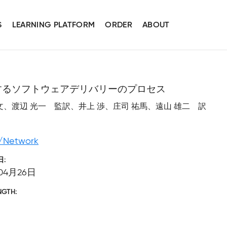
S
LEARNING PLATFORM
ORDER
ABOUT
するソフトウェアデリバリーのプロセス
Brewer 序文、渡辺 光一 監訳、井上 渉、庄司 祐馬、遠山 雄二 訳
/Network
日
04月26日
NGTH