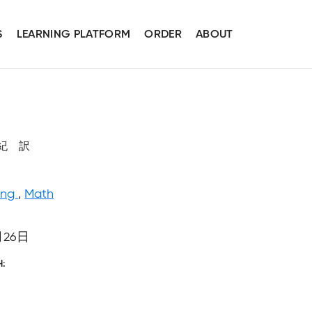
S
LEARNING PLATFORM
ORDER
ABOUT
 公紀 訳
ing
,
Math
月26日
H