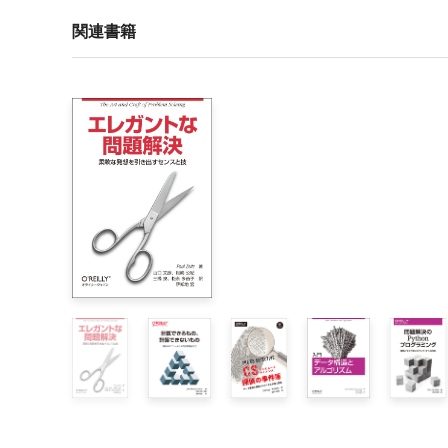
謝辞

パズル一覧

関連書籍
    チュートリアルのパズル

    本編のパズル

    墓碑銘パズル

第1章　チュートリアル

    一般的なアルゴリズム設計戦略

        魔方陣（Magic Square）

        nクイーン問題（The n-Queens Problem）

        有名人の問題（Celebrity Problem）

        数当てゲーム（Number Guessing）（別名20の扉（T
        トロミノ・パズル（Tromino Puzzle）

        アナグラム発見（Anagram Detection）

        封筒に入った現金（Cash Envelopes）

        2人の嫉妬深い夫（Two Jealous Husbands）

        グァリーニのパズル（Guarini’s Puzzle）

        最適なパイの切り分け（Optimal Pie Cutting）
