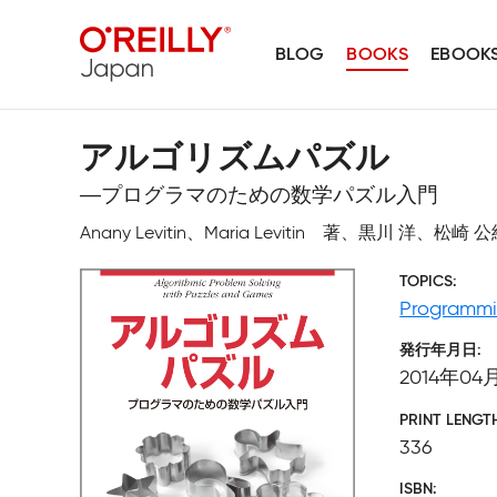
BLOG
BOOKS
EBOOK
アルゴリズムパズル
―プログラマのための数学パズル入門
Anany Levitin、Maria Levitin 著、黒川 洋、松崎
TOPICS
Programm
発行年月日
2014年04
PRINT LENGT
336
ISBN