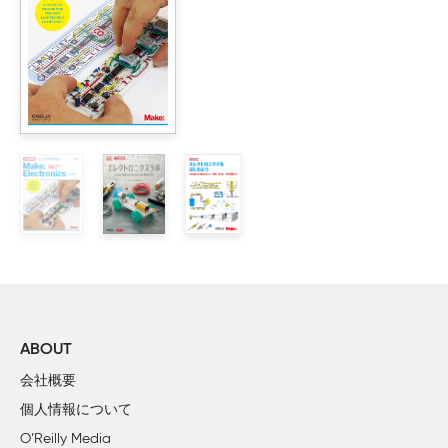
2章　ハンダづけの基本的な道具と材料

    どんなハンダごてを買うべき？

        いい道具、すごい道具、そして買ってはいけない道具！
        でも、ほかにどんな種類のハンダごてがあるでしょう？
        放電式ハンダごて

        ハンダごてのまとめ

    ハンダごての付属品

    作業を支えよう

    道具のまとめ

    材料

        ハンダ

        フラックス（ヤニ）

        材料のまとめ

    プロジェクト：ポータブルなミント缶吸煙器

ABOUT
会社概要
3章　ハンダづけをしよう

個人情報について
    ハンダごてと作業場所を準備しよう

O’Reilly Media
    プリント基板をハンダづけしよう
