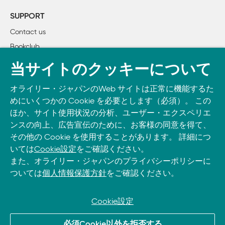
    ハンダづけがうまくいった後は、部品の足を切ろう

SUPPORT
    基板なしで配線や部品をつなぐには

Contact us
Bookclub
4章　トラブルシューティングと失敗したときの直し方

    よくある間違い

書籍注文
当サイトのクッキーについて
        コールドジョイント

DOWNLOAD THE O’REILLY APP
        ハンダが足りないとき

オライリー・ジャパンのWeb サイトは正常に機能するた
Take O’Reilly with you and learn anywhere, anytime on your
        ハンダをのせすぎたとき

めにいくつかの Cookie を必要とします（必須）。 この
phone
and tablet.
        熱しすぎたとき

ほか、サイト使用状況の分析、ユーザー・エクスペリエ
        動かしすぎたとき

ンスの向上、広告宣伝のために、お客様の同意を得て、
その他の Cookie を使用することがあります。 詳細につ
        部品の足を基板にハンダづけしてしまったとき

いては
Cookie設定
をご確認ください。
    ハンダを取り除く、いろいろな方法

また、オライリー・ジャパンのプライバシーポリシーに
    はがれたランドの修復

ついては
個人情報保護方針
をご確認ください。
5章　上級者向けハンダづけ

    道具

Cookie設定
    素材

© 2026, O’Reilly Japan, Inc. oreilly.co.jpに掲載されているすべて
    シンプルな表面実装部品のハンダづけの方法

必須Cookie以外を拒否する