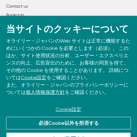
        2.4.2　技術的解決策

Contact us
    2.5　ケーススタディ：過度に性的な生成画像

Bookclub
    2.6　まとめ

書籍注文
当サイトのクッキーについて
3章　社会的文脈の組み込み

DOWNLOAD THE O’REILLY APP
    3.1　社会的文脈とは

オライリー・ジャパンのWeb サイトは正常に機能するた
Take O’Reilly with you and learn anywhere, anytime on your
        3.1.1　抽象化の問題

めにいくつかの Cookie を必要とします（必須）。 この
phone
and tablet.
        3.1.2　因果関係の仮定を明示する

ほか、サイト使用状況の分析、ユーザー・エクスペリエ
    3.2　ケアマネジメントアルゴリズムにおけるバイアスの軽
ンスの向上、広告宣伝のために、お客様の同意を得て、
その他の Cookie を使用することがあります。 詳細につ
    3.3　ベストプラクティス

いては
Cookie設定
をご確認ください。
        3.3.1　エージェント、アーティファクト、心的前提の特
また、オライリー・ジャパンのプライバシーポリシーに
        3.3.2　率直に意見交換できる環境づくり

ついては
個人情報保護方針
をご確認ください。
    3.4　ケーススタディ：有害なコメントの検知

    3.5　まとめ

Cookie設定
4章　波及効果の予測と計画

© 2026, O’Reilly Japan, Inc. oreilly.co.jpに掲載されているすべて
    4.1　安全性と害

必須Cookie以外を拒否する
のトレードマークおよび登録商標は、それぞれの所有者に帰属し
        4.1.1　害の種類

ます。