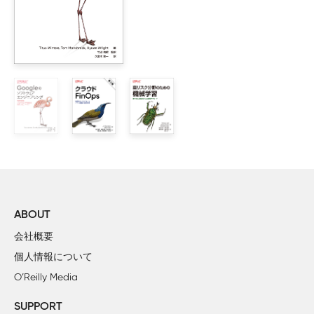
    1.4　まとめ

2章　すべての人にとって役立つAIシステムの構築

    2.1　公平性とは何か

    2.2　公平性が難しい理由

        2.2.1　公平性は正確性とは異なる

        2.2.2　公平性は相対的である

        2.2.3　バイアスは常に存在する

        2.2.4　AIの入力は曖昧になり得る

        2.2.5　AIの出力は評価が難しいことがある

    2.3　公平性の評価

        2.3.1　パリティの問題

        2.3.2　ステレオタイプの問題

ABOUT
        2.3.3　正確性の問題

会社概要
        2.3.4　問題の組み合わせ

個人情報について
        2.3.5　公平性を評価するためのリソース

O’Reilly Media
    2.4　公平性の問題の緩和について、簡潔に

        2.4.1　人とプロセスに関する提案

SUPPORT