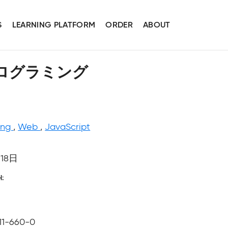
S
LEARNING PLATFORM
ORDER
ABOUT
型プログラミング
ing
,
Web
,
JavaScript
月18日
H
11-660-0