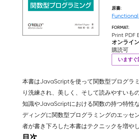
原書
Functional
FORMAT
Print PDF
オンライ
購読可
いますぐ
本書はJavaScriptを使って関数型プロ
り洗練され、美しく、そして読みやすいものに
知識やJavaScriptにおける関数の持つ
ディングに関数型プログラミングのエッセ
者が書き下ろした本書はテクニックを増や
目次