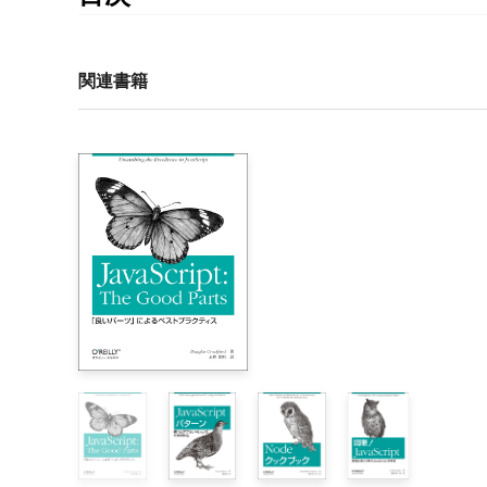
Jeremy Ashkenasによるまえがき

Steve Vinoskiによるまえがき

訳者まえがき

関連書籍
はじめに

1章 関数型JavaScriptへのいざない

    1.1 JavaScriptに関する事実

    1.2 関数型プログラミングを始めるために

    1.3 Underscoreについて

    1.4 まとめ

2章 第一級関数と作用的プログラミング

    2.1 第一級要素としての関数

    2.2 データ思考

    2.3 まとめ

3章 JavaScriptにおける変数のスコープとクロージャ
