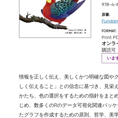
978-4-
原書
Fundame
FORMAT
Print P
オンラ
購読可
いま
情報を正しく伝え、美しくかつ明確な図や
しく伝えること」との信念に基づき、見栄
かたち、色の選択をするための指針をまとめてい
じめ、数多くのRのデータ可視化関連パッ
たグラフを作成するための原則、哲学、美学