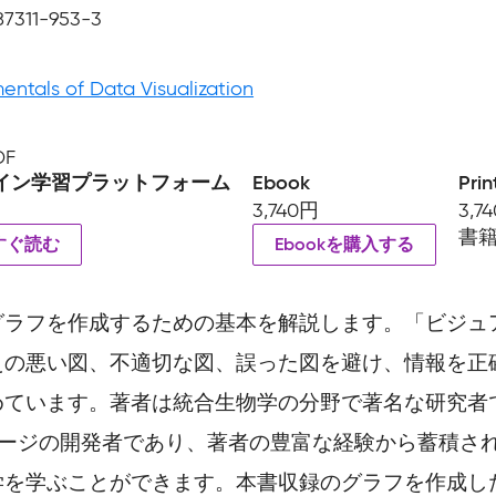
87311-953-3
ntals of Data Visualization
DF
イン学習プラットフォーム
Ebook
Prin
3,740円
3,7
書
すぐ読む
Ebookを購入する
グラフを作成するための基本を解説します。「ビジュ
えの悪い図、不適切な図、誤った図を避け、情報を正
ます。著者は統合生物学の分野で著名な研究者であるだけ
ケージの開発者であり、著者の豊富な経験から蓄積さ
を学ぶことができます。本書収録のグラフを作成したR