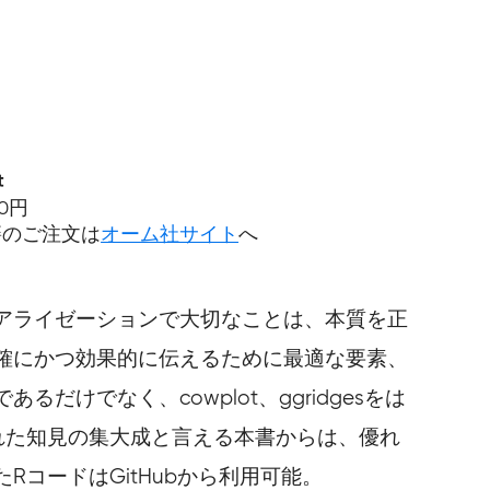
t
40円
籍のご注文は
オーム社サイト
へ
アライゼーションで大切なことは、本質を正
確にかつ効果的に伝えるために最適な要素、
でなく、cowplot、ggridgesをは
れた知見の集大成と言える本書からは、優れ
コードはGitHubから利用可能。