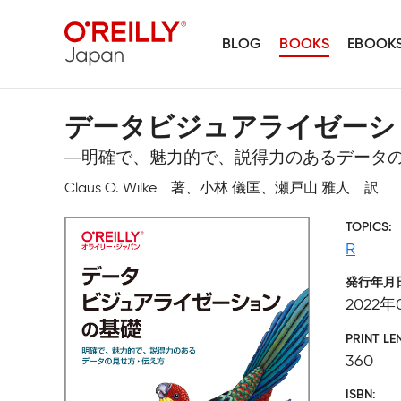
BLOG
BOOKS
EBOOK
データビジュアライゼーシ
―明確で、魅力的で、説得力のあるデータ
Claus O. Wilke 著、小林 儀匡、瀬戸山 雅人 訳
TOPICS
R
発行年月
2022年
PRINT LE
360
ISBN