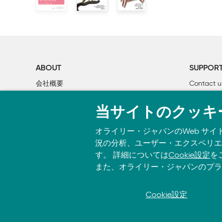
4章　カラースケール

    4.1　区別するためのツールとしての色

    4.2　データの値を表現するための色

    4.3　目立たせるためのツールとしての色

ABOUT
SUPPOR
5章　ビジュアライゼーション概説

会社概要
Contact u
    5.1　量

個人情報について
Bookclub
    5.2　分布

当サイトのクッキ
O’Reilly Media
書籍注文
    5.3　内訳

    5.4　2変数の関係

オライリー・ジャパンのWeb サイ
    5.5　地理空間データ

況の分析、ユーザー・エクスペリエン
    5.6　不確かさ

す。 詳細については
Cookie設定
を
また、オライリー・ジャパンのプラ
6章　量を可視化する

    6.1　棒グラフ

Cookie設定
© 2026, O’Reilly Japan, Inc. oreilly.
    6.2　棒グラフのグループ化と積み重ね棒グラフ

    6.3　ドットプロットとヒートマップ
