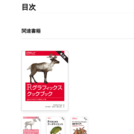
目次
訳者まえがき

まえがき

関連書籍
1章　はじめに

    1.1　見栄えの悪い図、不適切な図、誤った図

第Ⅰ部　データからビジュアライゼーションへ

2章　データを可視化する：データからエスセティク
    2.1　エスセティクスとデータの種類

    2.2　スケールによってデータの値をエスセティ
3章　座標系と座標軸

    3.1　直交座標系

    3.2　非線形座標軸

    3.3　曲がった軸を持つ座標系
