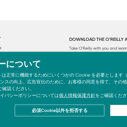
T
DOWNLOAD THE O’REILLY 
s
Take O’Reilly with you and lea
ーについて
トは正常に機能するためにいくつかの Cookie を必要としま
スの向上、広告宣伝のために、お客様の同意を得て、その他の C
ご確認ください。
イバシーポリシーについては
個人情報保護方針
をご確認くださ
必須Cookie以外を拒否する
co.jpに掲載されているすべてのトレードマークおよび登録商標は、それぞれの所有者に帰属し