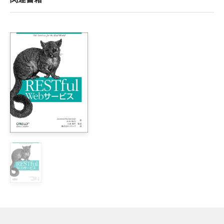
推薦の言葉

関連書籍
まえがき

A章　フロントエンドのパフォーマンスの重要性

	A.1　ウェブページのパフォーマンスを追跡する

	A.2　時間はどこで使われたのか？

	A.3　パフォーマンス改善の鉄則

B章　HTTPの概要

	B.1　圧縮

	B.2　条件付きGETリクエスト

	B.3　Expiresヘッダ

	B.4　Keep-Alive

	B.5　参考資料

1章　ルール1：HTTPリクエストを減らす

	1.1　イメージマップ

	1.2　CSSスプライト
