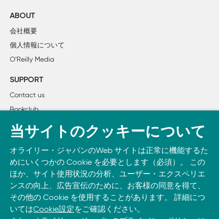
	1.3　インライン画像

	1.4　スクリプトおよびスタイルシートの結合

ABOUT
	1.5　まとめ

会社概要
個人情報について
2章　ルール2：CDNを使う

O’Reilly Media
	2.1　コンテンツデリバリネットワーク

	2.2　節減の効果

SUPPORT
Contact us
3章　ルール3：Expiresヘッダを設定する

Bookclub
	3.1　Expiresヘッダ

	3.2　max-ageとmod_expires

書籍注文
当サイトのクッキーについて
	3.3　キャッシュの有無の比較

DOWNLOAD THE O’REILLY APP
	3.4　画像以外にも適用可能

オライリー・ジャパンのWeb サイトは正常に機能するた
Take O’Reilly with you and learn anywhere, anytime on your
	3.5　ファイル名にバージョンを付加する

めにいくつかの Cookie を必要とします（必須）。 この
phone
and tablet.
	3.6　例

ほか、サイト使用状況の分析、ユーザー・エクスペリエ
ンスの向上、広告宣伝のために、お客様の同意を得て、
その他の Cookie を使用することがあります。 詳細につ
4章　ルール4：コンポーネントをgzipする

いては
Cookie設定
をご確認ください。
	4.1　圧縮の通知
