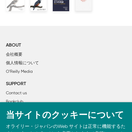
    2.5　まとめ

3章　アクセシビリティ

    3.1　色に頼る

        コントラスト

        色覚障がいのためのデザインツール

ABOUT
    3.2　凡例を含める

会社概要
    3.3　適切なラベル付け

個人情報について
    3.4　まとめ

O’Reilly Media
4章　ナラティブ

SUPPORT
    4.1　まずは概要から

Contact us
        データフロー図

Bookclub
    4.2　図の流れを想定通りにする

    4.3　明確な関連

書籍注文
当サイトのクッキーについて
        関連の種類

DOWNLOAD THE O’REILLY APP
    4.4　まとめ

オライリー・ジャパンのWeb サイトは正常に機能するた
Take O’Reilly with you and learn anywhere, anytime on your