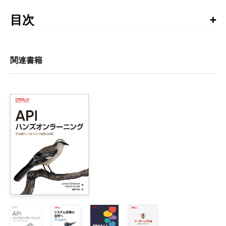
日本語版のサポートサイト
目次
推薦のことば

はじめに

関連書籍
第I部　視覚的コミュニケーション

1章　コミュニケーションの基礎

    1.1　相手を知る

    1.2　抽象度の混在

    1.3　表現の一貫性

    1.4　まとめ

2章　ごちゃごちゃをすっきりと

    2.1　色の使いすぎ

    2.2　多重の入れ子

    2.3　関係性のクモの巣

    2.4　テキストのバランス
