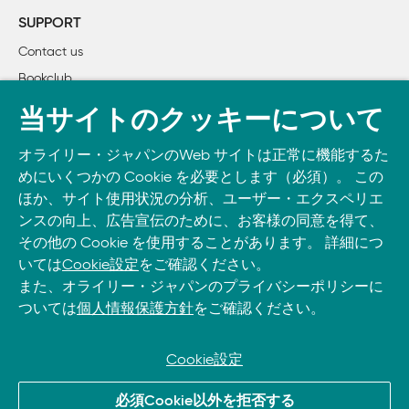
    3.1　複雑性に立ち向かうDDDの概念

SUPPORT
    3.2　DDDとビジネスドメイン

Contact us
        3.2.1　ユビキタス言語

Bookclub
        3.2.2　ビジネス側の戦略的設計

        3.2.3　サブドメインの分類：何がコアか？ 

書籍注文
当サイトのクッキーについて
    3.3　DDDとソフトウェアソリューション

DOWNLOAD THE O’REILLY APP
        3.3.1　ソフトウェアにおける戦略的設計

オライリー・ジャパンのWeb サイトは正常に機能するた
Take O’Reilly with you and learn anywhere, anytime on your
        3.3.2　コンテキストマッピング

めにいくつかの Cookie を必要とします（必須）。 この
phone
and tablet.
        3.3.3　バブルコンテキスト

ほか、サイト使用状況の分析、ユーザー・エクスペリエ
        3.3.4　ドメインモデル

ンスの向上、広告宣伝のために、お客様の同意を得て、
その他の Cookie を使用することがあります。 詳細につ
        3.3.5　DDDにおける階層アーキテクチャ

いては
Cookie設定
をご確認ください。
        3.3.6　戦術的設計

また、オライリー・ジャパンのプライバシーポリシーに
        3.3.7　ドメインイベント

ついては
個人情報保護方針
をご確認ください。
    3.4　まとめ

4章　協働モデリング

Cookie設定
    4.1　モデリングツールとモデル独占

© 2026, O’Reilly Japan, Inc. oreilly.co.jpに掲載されているすべて
    4.2　トランスフォーメーションのための協働モデリング手
必須Cookie以外を拒否する