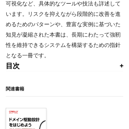
可視化など、具体的なツールや技法も詳述して
います。リスクを抑えながら段階的に改善を進
めるためのパターンや、豊富な実例に基づいた
知見が凝縮された本書は、長期にわたって強靭
性を維持できるシステムを構築するための指針
となる一冊です。
目次
まえがき

1章　導入：ドメイン駆動トランスフォーメーションの全体像
関連書籍
    1.1　事例：コンテナ港のレガシーシステム

        1.1.1　ドメイン再発見

        1.1.2　ターゲットアーキテクチャの決定

        1.1.3　現状のアーキテクチャとターゲットアーキテク
        1.1.4　トランスフォーメーションの優先順位づけと実施