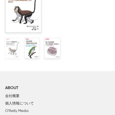
        1.1.5　何が起こったのか

    1.2　手法

        1.2.1　ドメイン駆動トランスフォーメーションのパス

    1.3　まとめ

第I部　基礎

2章　複雑性を制する

    2.1　複雑性の発生要因：問題空間と解決空間

    2.2　複雑性の種別：本質的複雑性と偶発的複雑性

        2.2.1　偶発的複雑性の要因

        2.2.2　ソフトウェアアーキテクチャの意思決定領域

        2.2.3　本質的複雑性と偶発的複雑性への対処

    2.3　レガシーシステムにおける複雑性

ABOUT
    2.4　基礎となるメソッド

会社概要
    2.5　次章では

個人情報について
O’Reilly Media
3章　ドメイン駆動設計
