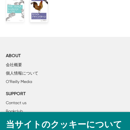
    4 角の内側を丸める

    5 ストライプ模様の背景

    6 複雑な背景のパターン

    7（ほぼ）ランダムな背景

    8 1つの画像によるボーダー

3章　形状

    9 さまざまな楕円形

ABOUT
    10 平行四辺形

会社概要
    11 ひし形の画像

個人情報について
    12 角の切り落とし

O’Reilly Media
    13 台形のタブ

    14 シンプルな円グラフ

SUPPORT
Contact us
4章　視覚効果

Bookclub
    15 単方向の影

    16 不規則な形状のドロップシャドウ

書籍注文
当サイトのクッキーについて
    17 色調の調整
