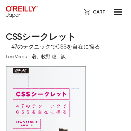
CART
CSSシークレット
―47のテクニックでCSSを自在に操る
Lea Verou 著、牧野 聡 訳