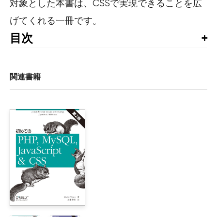
対象とした本書は、CSSで実現できることを広
げてくれる一冊です。
目次
推薦の言葉

はじめに

謝辞

関連書籍
メイキング

本書について

1章　イントロダクション

    Web標準は敵か？ 味方か？

    CSSコーディングのコツ

2章　背景とボーダー

    1 半透明なボーダー

    2 複数のボーダー

    3 柔軟な背景の位置指定
