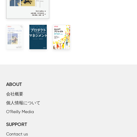
        アイリー、スパークスがパワープレイヤーだと見極める
    1.3　アイリー、意思決定を学ぶ

        意思決定文化の4つのタイプ

        アイリー、Helthexの意思決定文化を特定する

    1.4　アイリー、意思決定権を定める

        DACI意思決定モデル

        ステークホルダーキャンバス

        アイリー、参加型プロダクト意思決定モデルを作る

        まとめ

第2章　人

ABOUT
    2.1　アイリー、ステークホルダーと話す

会社概要
        ステークホルダーディスカバリーインタビュー

個人情報について
        プロのヒント：ステークホルダーディスカバリーイン
O’Reilly Media
        プロのヒント：部門ごとの典型的な指標

        アイリー、ステークホルダーインタビューを実施する

SUPPORT
    2.2　アイリー、意思決定スタイルを追加する

Contact us
        個人の意思決定スタイル
