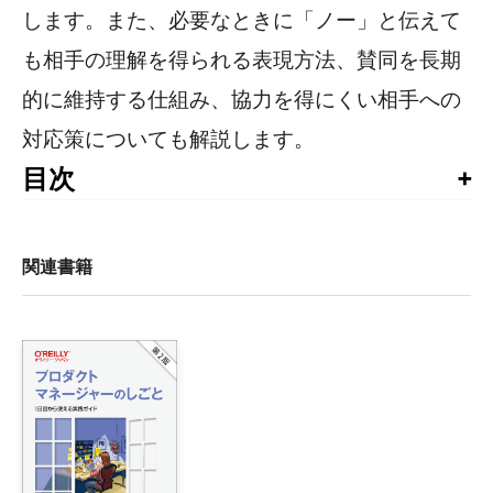
します。また、必要なときに「ノー」と伝えて
も相手の理解を得られる表現方法、賛同を長期
的に維持する仕組み、協力を得にくい相手への
対応策についても解説します。
目次
はじめに

第1章　組織

関連書籍
    1.1　アイリー、初日を迎える

        組織構造はどのようにプロダクトチームに影響を及ぼす
        組織構造と主要なステークホルダーを判別する

        アイリー、主要なステークホルダーを特定する

    1.2　アイリー、誰がパワープレイヤーかを見極める

        パワープレイヤー

        プロのヒント：上流ステークホルダーと下流ステーク
        パワープレイヤーとアラインメントを取る
