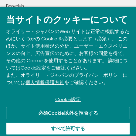
Bookclub
        アイリー、個人の意思決定スタイルを追加する

    2.3　アイリー、忙しいステークホルダーにアプローチする
書籍注文
当サイトのクッキーについて
        「アンミーティング」

DOWNLOAD THE O’REILLY APP
        プロのヒント：アンミーティングの注意点

オライリー・ジャパンのWeb サイトは正常に機能するた
Take O’Reilly with you and learn anywhere, anytime on your
        アイリー、ついにスパークスとつながる

めにいくつかの Cookie を必要とします（必須）。 この
phone
and tablet.
        まとめ

ほか、サイト使用状況の分析、ユーザー・エクスペリエ
ンスの向上、広告宣伝のために、お客様の同意を得て、
その他の Cookie を使用することがあります。 詳細につ
第3章　ラポール

いては
Cookie設定
をご確認ください。
    3.1　アイリー、もっと親しみやすくなろうとする

また、オライリー・ジャパンのプライバシーポリシーに
        親しみやすさ

ついては
個人情報保護方針
をご確認ください。
        アイリー、つながりを築く

    3.2　アイリー、リストにリスペクトを加える

        リスペクト

Cookie設定
        アイリー、リスペクトを実践する

© 2026, O’Reilly Japan, Inc. oreilly.co.jpに掲載されているすべて
    3.3　アイリー、スパークスの視点に立とうとする

必須Cookie以外を拒否する
のトレードマークおよび登録商標は、それぞれの所有者に帰属し
        共感

ます。
        アイリー、共感を示す

すべて許可する