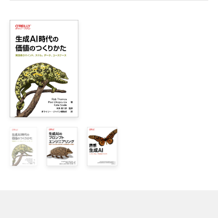
第I部　AIとSEOの基礎知識

1章　生成AI時代のSEO

    1.1　主要な用語

    1.2　なぜSEOが重要なのか？

        1.2.1　高いトラフィックの可能性

        1.2.2　高いコンバージョン率

        1.2.3　高いROI

    1.3　Google アルゴリズム

    1.4　Google が求めるもの

        1.4.1　質の高いコンテンツはSEOの成功に欠かせない

        1.4.2　サイト訪問者に優れたユーザ体験を提供する

        1.4.3　Google のアルゴリズムには限界がある

    1.5　知っておくべき一般的なテクニカルSEOの問題

        1.5.1　JavaScript、ECプラットフォーム、CMS

        1.5.2　その他のテクニカルSEO対策

    1.6　コンテンツSEOについて知っておくべきこと

    1.7　まとめ
