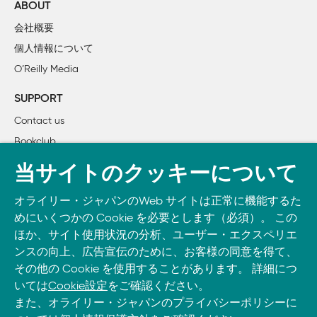
ABOUT
2章　生成AIの重要な背景

会社概要
    2.1　主要な用語

個人情報について
    2.2　生成AI 市場の概要

O’Reilly Media
        2.2.1　AI 開発の年表

        2.2.2　生成AI のインパクトはすでに大きい

SUPPORT
        2.2.3　重要なAI モデル

Contact us
        2.2.4　プロジェクトに適したプラットフォームの選び方
Bookclub
        2.2.5　破壊的技術のインパクト

        2.2.6　生成AI はどのようなレバレッジを提供するのか

書籍注文
当サイトのクッキーについて
    2.3　生成AI の限界

DOWNLOAD THE O’REILLY APP
        2.3.1　ツールは実際には何も「知らない」

オライリー・ジャパンのWeb サイトは正常に機能するた
Take O’Reilly with you and learn anywhere, anytime on your
        2.3.2　著作権に関する懸念

めにいくつかの Cookie を必要とします（必須）。 この
phone
and tablet.
        2.3.3　あからさまなエラーを起こしやすい

ほか、サイト使用状況の分析、ユーザー・エクスペリエ
        2.3.4　重大な欠落

ンスの向上、広告宣伝のために、お客様の同意を得て、
その他の Cookie を使用することがあります。 詳細につ
        2.3.5　クエリの意図が十分に理解されていない

いては
Cookie設定
をご確認ください。
        2.3.6　Claude は古いデータで訓練されている

また、オライリー・ジャパンのプライバシーポリシーに
        2.3.7　不自然な言語表現
