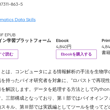
87311-863-5
rmatics Data Skills
PDF EPUB
イン学習プラットフォーム
Ebook
Prin
4,840円
4,8
書
すぐ読む
Ebookを購入する
）とは、コンピュータによる情報解析の手法を生物学
を持ったバイオ研究者を対象に、“ロバストで再現性
解説します。データを処理する方法としてPython、
す。三部構成となっており、第Ⅰ部ではバイオインフ
的スキル、第Ⅲ部では実践編としてツールを使ってど