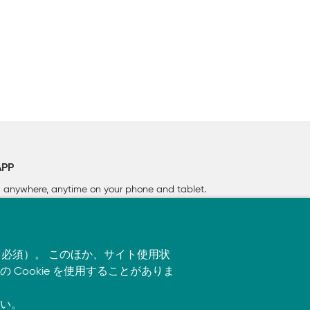
APP
rn anywhere, anytime on your phone
and tablet.
す（必須）。 このほか、サイト使用状
ookie を使用することがありま
.ensembl.org/Mus_musculus/などから
い。