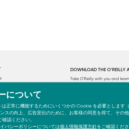
ンピュータのためにデータを書く

ドとメソッドの中でエラーが目立つようにする

はコードにコードをテストさせよ

する

間をかけてツールに仕立てる

きるようにする

T
DOWNLOAD THE O’REILLY 
 wc -l
s
Take O’Reilly with you and lea


ーについて
を継続的に改善する

トは正常に機能するためにいくつかの Cookie を必要としま
スの向上、広告宣伝のために、お客様の同意を得て、その他の C
ェクトを開始するための必須スキル

ご確認ください。
bリポジトリには置かれていない。興味のある読者はhttps://www
イバシーポリシーについては
個人情報保護方針
をご確認くださ
て試すことができる。