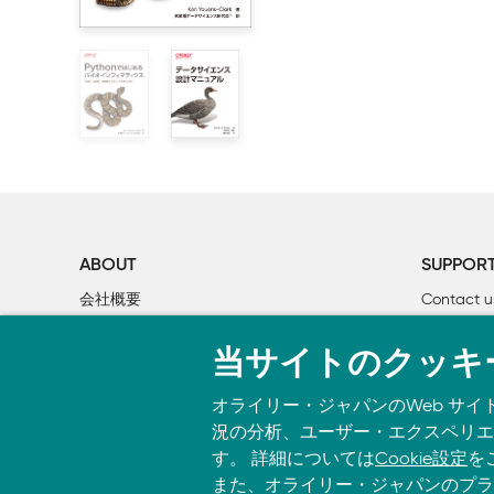
■P.122 表6-1
            1.7.1　実験の計画に注意を払う

【誤】-o <filename>
            1.7.2　人間のためにコードを書き、コ
【正】-O
            1.7.3　コンピュータを自分のために働かせる

            1.7.4　アサーションを設定し、コー
■P.150 1つめのコード最終行
            1.7.5　コードをテストせよ。理想的に
【誤】16
            1.7.6　可能であれば既存のライブラリを使用
【正】9
            1.7.7　データを読み取り専用として扱う

            1.7.8　頻繁に使用するスクリプトは時
■P. 168 上から6行目のコード
            1.7.9　データが高品質であることを証明で
【誤】$uniq -d test.bed | wc -l
    1.8　再現可能な研究に向けての推奨事項

ABOUT
SUPPOR
【正】$uniq -d Mus_musculus.GRCm38.75_chr1.bed |
            1.8.1　コードとデータを公開する

会社概要
Contact u
            1.8.2　すべてをドキュメント化する

■P.169 1つめのコード1行目
個人情報について
Bookclub
            1.8.3　図と統計をスクリプトの出力結果にする
【誤】| column -t
当サイトのクッキ
O’Reilly Media
書籍注文
            1.8.4　コードをドキュメントとして使用する

【正】削除
    1.9　バイオインフォマティクスのデータスキル
オライリー・ジャパンのWeb サイ
況の分析、ユーザー・エクスペリエン
■P.177 †7
第Ⅱ部　前提条件：バイオインフォマティクスプロジ
す。 詳細については
Cookie設定
を
【誤】監訳注：全ゲノムファイルは巨大なため、本書のGitHu
また、オライリー・ジャパンのプラ
全ゲノムの入ったFASTAファイルをダウンロードし