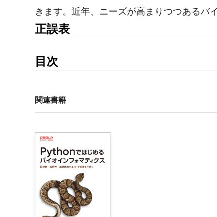
きます。近年、ニーズが高まりつつあるバ
正誤表
書籍発行後に気づいた誤植や更新された情報を掲載
ちの書籍の刷数をご確認の上、ご利用ください。
目次
第1刷正誤表
はじめに 

第Ⅰ部　基本方針：ロバストで再現性のあるバイオイ
関連書籍
※2021年11月更新
1章　バイオインフォマティクスの学習方法

■P.37 見出し
    1.1　なぜバイオインフォマティクスなのか？増
【誤】2.6 マークダウン記法の基礎
    1.2　バイオインフォマティクスを学ぶためのデ
【正】2.5.1 マークダウン記法の基礎
    1.3　再現性がありロバストな研究のための新たな
    1.4　再現可能な研究

■P.41 見出し
    1.5　ロバストな研究とバイオインフォマティクス
【誤】2.7 Pandocを使用してマークダウン形式を
    1.6　ロバストで再現性のある技法を採用すれば
【正】2.5.2 Pandocを使用してマークダウン形式
    1.7　ロバストな研究に向けての推奨事項
