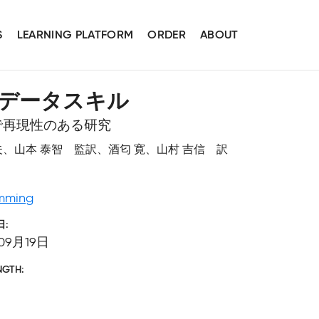
S
LEARNING PLATFORM
ORDER
ABOUT
データスキル
で再現性のある研究
木 治夫、山本 泰智 監訳、酒匂 寛、山村 吉信 訳
mming
日
09月19日
NGTH