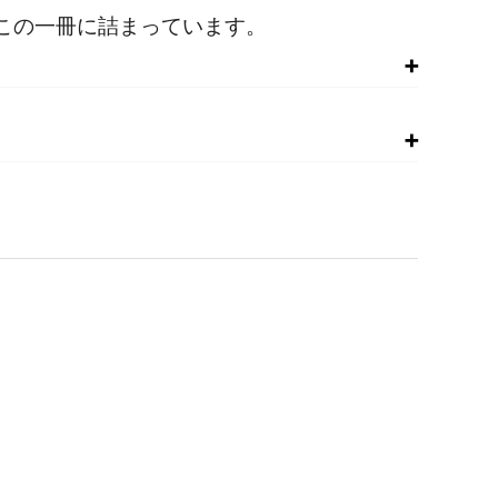
この一冊に詰まっています。
場合がありますので、書籍最終ページの奥付でお手持