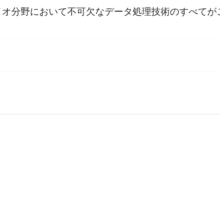
イオ分野において不可欠なデータ処理技術のすべてが
しています。お手持ちの書籍では、すでに修正が施されている
ンフォマティクスのためのデータスキル

大する生物学データ

ータスキルの学習

課題

の黄金律

HTMLへ変換する
研究生活も楽になる

をHTMLへ変換する