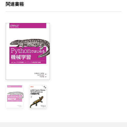
関連書籍
1章　データはいかにして機械学習による意思決定を促すのか
    1.1　ゴールとユースケース

    1.2　企業におけるMLワークフロー

        1.2.1　ビジネスゴールまたはプロブレムステートメン
        1.2.2　データ収集

        1.2.3　データ前処理

        1.2.4　データ分析

        1.2.5　データ変換と特徴量選択

        1.2.6　モデル選択の検討またはAutoMLの使用

        1.2.7　モデルの学習、評価、チューニング

        1.2.8　モデルのテスト

        1.2.9　モデルのデプロイ（サービスの開始）

        1.2.10　モデルの保守

    1.3　まとめ

2章　データは初めの一歩

    2.1　本書で使用するユースケースとデータセットの概要
