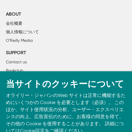
        1. 小売：製品の値付け

        2. ヘルスケア：心臓疾患予防キャンペーン

ABOUT
        3. エネルギー：電力キャンペーン

会社概要
        4. 保険：広告メディアチャネル販売

個人情報について
        5. 金融：不正検知

O’Reilly Media
        6. エネルギー：発電量需要予測

        7. 通信：顧客解約予測

SUPPORT
        8. 自動車：カスタムモデルの性能改善

Contact us
    2.2　データの種類とファイルの種類

Bookclub
        2.2.1　量的データと質的データ

        2.2.2　構造化データ、非構造化データ、半構造化データ
書籍注文
当サイトのクッキーについて
        2.2.3　データファイルの種類

DOWNLOAD THE O’REILLY APP
        2.2.4　データの処理方法

オライリー・ジャパンのWeb サイトは正常に機能するた
Take O’Reilly with you and learn anywhere, anytime on your
    2.3　GitHubとGoogle Colab入門

めにいくつかの Cookie を必要とします（必須）。 この
phone
and tablet.
        2.3.1　GitHubを使用したプロジェクトのデータリポジト
ほか、サイト使用状況の分析、ユーザー・エクスペリエ
        2.3.2　Low-Code AIプロジェクトをGoogleのColaborato
ンスの向上、広告宣伝のために、お客様の同意を得て、
その他の Cookie を使用することがあります。 詳細につ
    2.4　まとめ

いては
Cookie設定
をご確認ください。