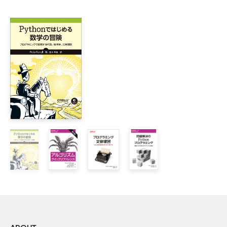
1章　簡単な問題

    1.1　フィボナッチ数列 ［問題1　フィボナッチ数列］

        1.1.1　最初の再帰解

        1.1.2　基底部を用意する

        1.1.3　メモ化で救う

        1.1.4　自動メモ化

        1.1.5　単純なフィボナッチ

        1.1.6　フィボナッチ数列をジェネレーターで作る

    1.2　簡単な圧縮 ［問題2　遺伝子コードの圧縮］

    1.3　破られない暗号 ［問題3　ワンタイムパッドを使っ
        1.3.1　データを順に取り出す

        1.3.2　暗号化と復号

    1.4　円周率πの計算 ［問題4　級数によるπの計算］

    1.5　ハノイの塔 ［問題5　ハノイの塔］

        1.5.1　塔のモデル 

        1.5.2　ハノイの塔を解く

    1.6　実世界での応用

    1.7　練習問題
