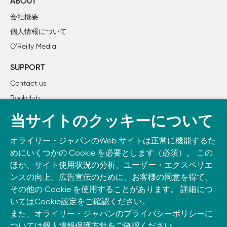
ABOUT
会社概要
2章　探索問題

個人情報について
    2.1　DNA探索 ［問題6　DNAのコドン探索］

O’Reilly Media
        2.1.1　DNAの格納

        2.1.2　線形探索

SUPPORT
        2.1.3　二分探索

Contact us
        2.1.4　ジェネリックな例

Bookclub
    2.2　迷路の解法 ［問題7　迷路を解く］

        2.2.1　ランダムな迷路の生成

書籍注文
当サイトのクッキーについて
        2.2.2　迷路の細部

DOWNLOAD THE O’REILLY APP
        2.2.3　深さ優先探索

オライリー・ジャパンのWeb サイトは正常に機能するた
Take O’Reilly with you and learn anywhere, anytime on your
        2.2.4　幅優先探索

めにいくつかの Cookie を必要とします（必須）。 この
phone
and tablet.
        2.2.5　A*探索

ほか、サイト使用状況の分析、ユーザー・エクスペリエ
    2.3　宣教師と食人種（川渡り問題） ［問題8　宣教師
ンスの向上、広告宣伝のために、お客様の同意を得て、
その他の Cookie を使用することがあります。 詳細につ
        2.3.1　問題の表現

いては
Cookie設定
をご確認ください。
        2.3.2　解

また、オライリー・ジャパンのプライバシーポリシーに
    2.4　実世界での応用

ついては
個人情報保護方針
をご確認ください。
    2.5　練習問題
