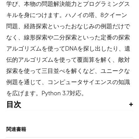
学び、本物の問題解決能力とプログラミングス
キルを身につけます。ハノイの塔、8クイーン
問題、経路探索といったおなじみの例題だけで
なく、線形探索や二分探索といった定番の探索
アルゴリズムを使ってDNAを探し出したり、遺
伝的アルゴリズムを使って覆面算を解く、敵対
探索を使って三目並べを解くなど、ユニークな
例題を通じて、コンピュータサイエンスの知識
を広げます。Python 3.7対応。
目次
日本語版へのまえがき 

謝　辞

はじめに

関連書籍