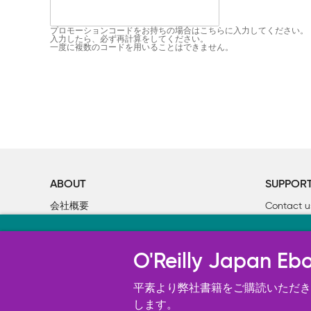
プロモーションコードをお持ちの場合はこちらに入力してください。
入力したら、必ず再計算をしてください。
一度に複数のコードを用いることはできません。
ABOUT
SUPPOR
会社概要
Contact u
個人情報について
Bookclub
当サイトのクッキ
O’Reilly Media
書籍注文
O'Reilly Japa
オライリー・ジャパンのWeb サイ
況の分析、ユーザー・エクスペリエン
平素より弊社書籍をご購読いただき、
す。 詳細については
します。
Cookie設定
を