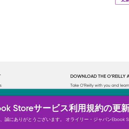
更
T
DOWNLOAD THE O’REILLY 
s
Take O’Reilly with you and lea
ーについて
n Ebook Storeサービス利用規約の更
トは正常に機能するためにいくつかの Cookie を必要としま
スの向上、広告宣伝のために、お客様の同意を得て、その他の C
誠にありがとうございます。 オライリー・ジャパンEbook S
ご確認ください。