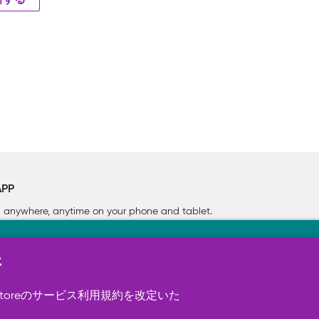
新する
APP
rn anywhere, anytime on your phone
and tablet.
新
す（必須）。 このほか、サイト使用状
ookie を使用することがありま
toreのサービス利用規約を改定いた