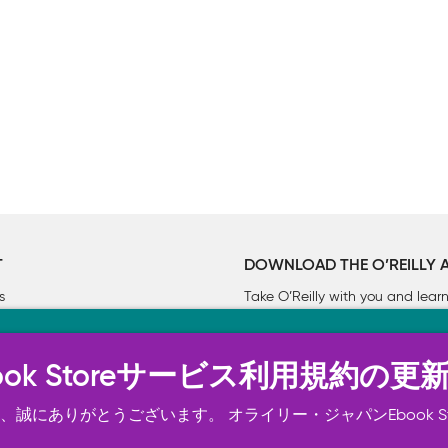
T
DOWNLOAD THE O’REILLY 
s
Take O’Reilly with you and lea
ーについて
n Ebook Storeサービス利用規約の更
トは正常に機能するためにいくつかの Cookie を必要としま
スの向上、広告宣伝のために、お客様の同意を得て、その他の C
誠にありがとうございます。 オライリー・ジャパンEbook S
ご確認ください。