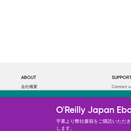
ABOUT
SUPPOR
会社概要
Contact u
個人情報について
Bookclub
当サイトのクッキ
O’Reilly Media
書籍注文
O'Reilly Japa
オライリー・ジャパンのWeb サイ
況の分析、ユーザー・エクスペリエン
平素より弊社書籍をご購読いただき、
す。 詳細については
します。
Cookie設定
を