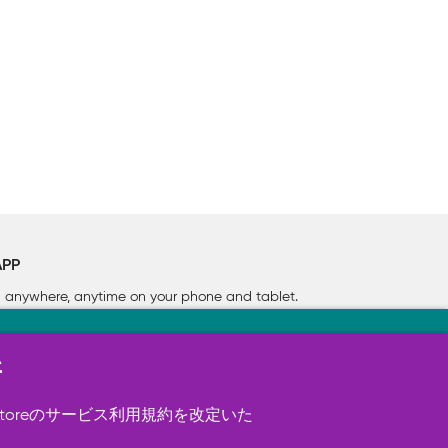
APP
rn anywhere, anytime on your phone
and tablet.
新
す（必須）。 このほか、サイト使用状
ookie を使用することがありま
toreのサービス利用規約を改定いた