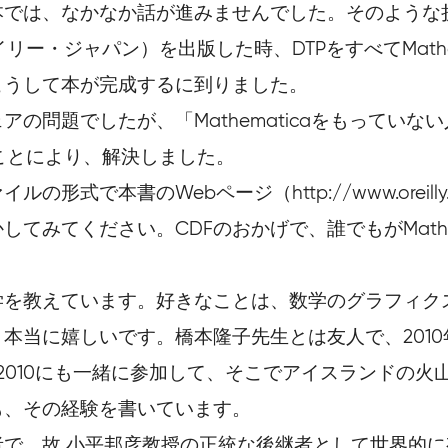
は、なかなか話が進みませんでした。そのような折、M
ライリー・ジャパン）を出版した時、DTPをすべてMat
こうして本が完成するに到りました。
の問題でしたが、「Mathematicaをもっていな
る」ことにより、解決しました。
本書のWebページ（http://www.oreilly.co.jp
てみてください。CDFのおかげで、誰でもがMathe
学を教えています。好きなことは、数学のグラフィク
本当に嬉しいです。橋本隆子先生とは友人で、201
ath 2010にも一緒に参加して、そこでアイスランド
も、その経験を書いています。
で、故 小平邦彦教授の正統な後継者として世界的