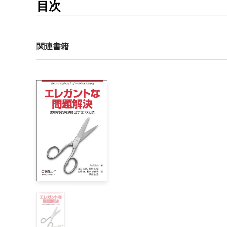
目次
目次

はじめに

関連書籍
1章　4年後の3万円と現在の2万9千円はどちらが得か
    複利法

    複利法の公式

    将来価値（FV）と現在価値（PV）

2章　複利法で元利合計を最大にするには―半年複利
    半年複利

3章　連続複利とネピアの数eの不思議な関係―連続複
    ネピアの数e

    連続複利

    自然指数関数の導関数

4章　貯金を12ヶ月後に10万円にするには
