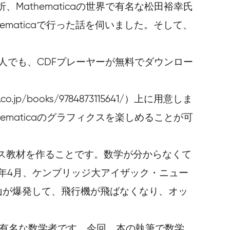
athematicaの世界で有名な松田裕幸氏
hematicaで行った話を伺いました。そして、
い人でも、CDFプレーヤーが無料でダウンロー
/books/9784873115641/）上に用意しま
maticaのグラフィクスを楽しめることが可
ス教材を作ることです。数学が分からなくて
0年4月、ケンブリッジ大アイザック・ニュー
の火山が爆発して、飛行機が飛ばなくなり、オッ
に有名な数学者です。今回、本の執筆で数学