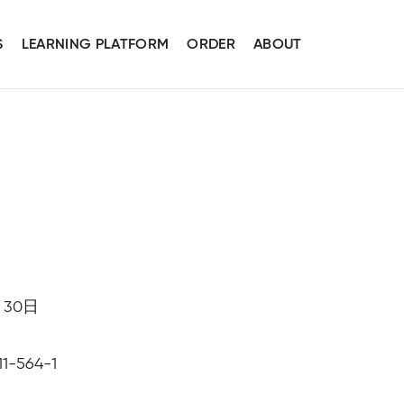
S
LEARNING PLATFORM
ORDER
ABOUT
月30日
11-564-1