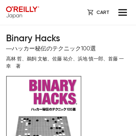
CART
Binary Hacks
―ハッカー秘伝のテクニック100選
高林 哲、鵜飼 文敏、佐藤 祐介、浜地 慎一郎、首藤 一
幸 著