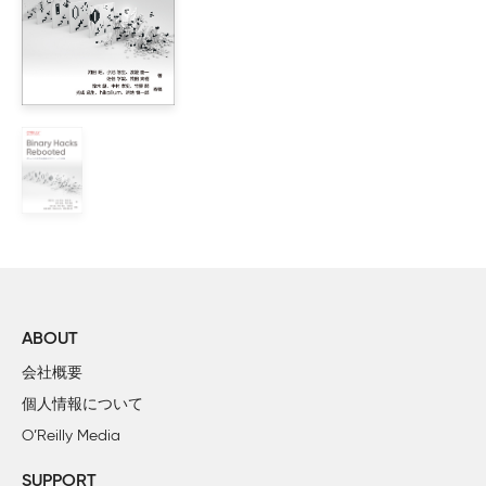
2章　オブジェクトファイルHack

	5.　ELF入門

	6.　静的ライブラリと共有ライブラリ

	7.　lddで共有ライブラリの依存関係をチェックする

	8.　readelfでELFファイルの情報を表示する

	9.　objdumpでオブジェクトファイルをダンプする

	10.　objdumpでオブジェクトファイルを逆アセンブルする

	11.　objcopyで実行ファイルにデータを埋め込む

	12.　nmでオブジェクトファイルに含まれるシンボルをチェックする

	13.　stringsでバイナリファイルから文字列を抽出する

	14.　c++filtでC++のシンボルをデマングルする

	15.　addr2lineでアドレスからファイル名と行番号を取得する

ABOUT
	16.　stripでオブジェクトファイルからシンボルを削除する

会社概要
	17.　arで静的ライブラリを操作する

個人情報について
	18.　CとC++のプログラムをリンクするときの注意点

O’Reilly Media
	19.　リンク時のシンボルの衝突に注意する

	20.　GNU/Linuxの共有ライブラリを作るときPICでコンパイルするのはなぜか

SUPPORT