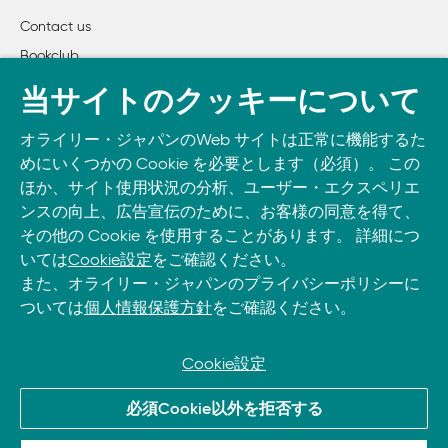
	21.　statifierで動的リンクの実行ファイルを擬似的に静的リンクにする

Contact us
Bookclub
3章　GNUプログラミングHack

	22.　GCCのGNU拡張入門

書籍注文
当サイトのクッキーについて
	23.　GCCでインラインアセンブラを使う

DOWNLOAD THE O’REILLY APP
	24.　GCCのビルトイン関数による最適化を活用する

オライリー・ジャパンのWeb サイトは正常に機能するた
Take O’Reilly with you and learn anywhere, anytime on your
	25.　glibcを使わないでHello Worldを書く

めにいくつかの Cookie を必要とします（必須）。 この
phone
and tablet.
	26.　TLS（スレッドローカルストレージ）を使う

ほか、サイト使用状況の分析、ユーザー・エクスペリエ
	27.　glibcでロードするライブラリをシステムに応じて切り替える

ンスの向上、広告宣伝のために、お客様の同意を得て、
	28.　リンクされているライブラリによってプログラムの動作を変える

その他の Cookie を使用することがあります。 詳細につ
いては
Cookie設定
をご確認ください。
	29.　ライブラリの外に公開するシンボルを制限する

また、オライリー・ジャパンのプライバシーポリシーに
	30.　ライブラリの外に公開するシンボルにバージョンをつけて動作を制御する

ついては
個人情報保護方針
をご確認ください。
	31.　main()の前に関数を呼ぶ

	32.　GCCが生成したコードによる実行時コード生成

	33.　スタックに置かれたコードの実行を許可/禁止する

Cookie設定
	34.　ヒープ上に置いたコードを実行する

© 2026, O’Reilly Japan, Inc. oreilly.co.jpに掲載されているすべて
	35.　PIE（位置独立実行形式）を作成する

必須Cookie以外を拒否する
のトレードマークおよび登録商標は、それぞれの所有者に帰属し
	36.　C++でsynchronized methodを書く
