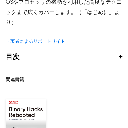
OSやプロセッサの機能を利用した高度なテクニ
ックまで広くカバーします。（「はじめに」よ
り）
・著者によるサポートサイト
目次
本書に寄せて

クレジット

はじめに

関連書籍
1章　イントロダクション

	1.　Binary Hack入門

	2.　Binary Hack用語の基礎知識

	3.　fileでファイルの種類をチェックする

	4.　odでバイナリファイルをダンプする
