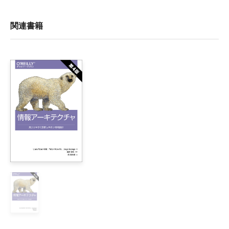
本書に寄せて ――ドナルド・ノーマン

賞賛の声

まえがき

関連書籍
謝辞

意見と質問

1章　マイクロインタラクションのデザイン

    1.1　機能ではないが侮れない存在

        1.1.1　大規模なマイクロインタラクション

    1.2　マイクロインタラクションの歴史

    1.3　マイクロインタラクションの構造

        1.3.1　トリガー

        1.3.2　ルール

        1.3.3　フィードバック

        1.3.4　ループとモード

    1.4　3つの手法

        1.4.1　個々を磨く

        1.4.2　ひとつのマイクロインタラクション＝製品
