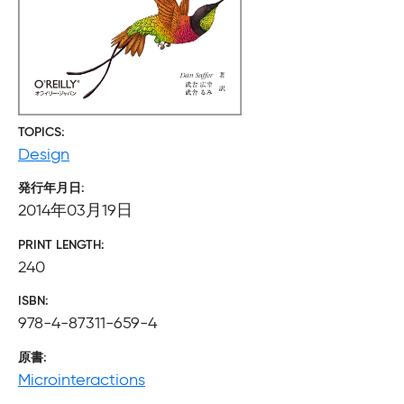
TOPICS
Design
発行年月日
2014年03月19日
PRINT LENGTH
240
ISBN
978-4-87311-659-4
原書
Microinteractions