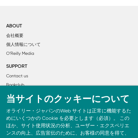
        1.4.3　多数をまとめ上げる

    1.5　まとめ

2章　トリガー

ABOUT
    2.1　手動トリガー

会社概要
        2.1.1　データを前面に

個人情報について
        2.1.2　手動トリガーの構成要素

O’Reilly Media
    2.2　システムトリガー

        2.2.1　システムトリガーのルール

SUPPORT
    2.3　まとめ

Contact us
Bookclub
3章　ルール

    3.1　ルールのデザイン

書籍注文
当サイトのクッキーについて
        3.1.1　ルールを作る

DOWNLOAD THE O’REILLY APP
        3.1.2　動詞と名詞

オライリー・ジャパンのWeb サイトは正常に機能するた
Take O’Reilly with you and learn anywhere, anytime on your
        3.1.3　画面と状態

めにいくつかの Cookie を必要とします（必須）。 この
phone
and tablet.
        3.1.4　制約

ほか、サイト使用状況の分析、ユーザー・エクスペリエ
        3.1.5　ゼロから始めない

ンスの向上、広告宣伝のために、お客様の同意を得て、