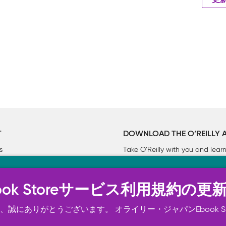
更
T
DOWNLOAD THE O’REILLY 
s
Take O’Reilly with you and lea
ーについて
n Ebook Storeサービス利用規約の更
トは正常に機能するためにいくつかの Cookie を必要としま
スの向上、広告宣伝のために、お客様の同意を得て、その他の C
誠にありがとうございます。 オライリー・ジャパンEbook S
ご確認ください。