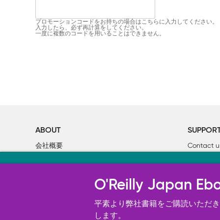
プロモーションコードをお持ちの場合はこちらに入力してください。
入力したら、必ず再計算をしてください。
一度に複数のコードを用いることはできません。
ABOUT
SUPPOR
会社概要
Contact u
個人情報について
Bookclub
当サイトのクッキ
O’Reilly Media
書籍注文
O'Reilly Japa
オライリー・ジャパンのWeb サイ
況の分析、ユーザー・エクスペリエン
平素より弊社書籍をご購読いただき、
す。 詳細については
します。
Cookie設定
を