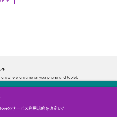
新する
APP
rn anywhere, anytime on your phone
and tablet.
新
す（必須）。 このほか、サイト使用状
ookie を使用することがありま
toreのサービス利用規約を改定いた