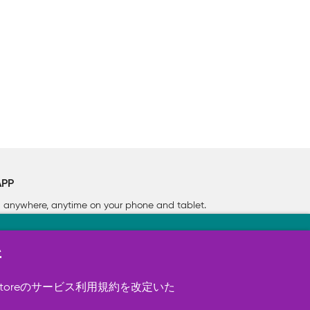
APP
rn anywhere, anytime on your phone
and tablet.
新
す（必須）。 このほか、サイト使用状
ookie を使用することがありま
toreのサービス利用規約を改定いた