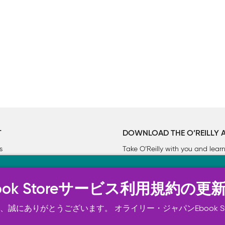
T
DOWNLOAD THE O’REILLY 
s
Take O’Reilly with you and lea
ーについて
n Ebook Storeサービス利用規約の更
トは正常に機能するためにいくつかの Cookie を必要としま
スの向上、広告宣伝のために、お客様の同意を得て、その他の C
誠にありがとうございます。 オライリー・ジャパンEbook S
ご確認ください。