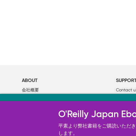
ABOUT
SUPPOR
会社概要
Contact u
個人情報について
Bookclub
当サイトのクッキ
O’Reilly Media
書籍注文
O'Reilly Japa
オライリー・ジャパンのWeb サイ
況の分析、ユーザー・エクスペリエン
平素より弊社書籍をご購読いただき、
す。 詳細については
します。
Cookie設定
を