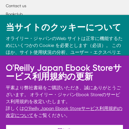
Contact us
Bookclub
書籍注文
当サイトのクッキーについて
DOWNLOAD THE O’REILLY APP
オライリー・ジャパンのWeb サイトは正常に機能するた
Take O’Reilly with you and learn anywhere, anytime on your
めにいくつかの Cookie を必要とします（必須）。 この
phone
and tablet.
ほか、サイト使用状況の分析、ユーザー・エクスペリエ
ンスの向上、広告宣伝のために、お客様の同意を得て、
その他の Cookie を使用することがあります。 詳細につ
O'Reilly Japan Ebook Storeサ
いては
Cookie設定
をご確認ください。
ービス利用規約の更新
また、オライリー・ジャパンのプライバシーポリシーに
ついては
個人情報保護方針
をご確認ください。
平素より弊社書籍をご購読いただき、誠にありがとうご
ざいます。 オライリー・ジャパンEbook Storeのサービ
ス利用規約を改定いたします。
Cookie設定
詳しくは
O'Reilly Japan Ebook Storeサービス利用規約の
改定について
をご覧ください。
© 2026, O’Reilly Japan, Inc. oreilly.co.jpに掲載されているすべて
必須Cookie以外を拒否する
のトレードマークおよび登録商標は、それぞれの所有者に帰属し
ます。