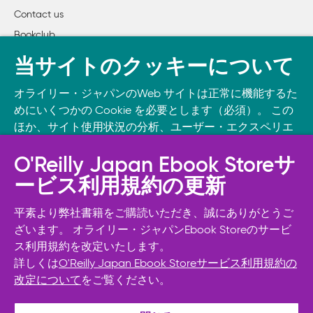
Contact us
Bookclub
書籍注文
当サイトのクッキーについて
DOWNLOAD THE O’REILLY APP
オライリー・ジャパンのWeb サイトは正常に機能するた
Take O’Reilly with you and learn anywhere, anytime on your
めにいくつかの Cookie を必要とします（必須）。 この
phone
and tablet.
ほか、サイト使用状況の分析、ユーザー・エクスペリエ
ンスの向上、広告宣伝のために、お客様の同意を得て、
その他の Cookie を使用することがあります。 詳細につ
O'Reilly Japan Ebook Storeサ
いては
Cookie設定
をご確認ください。
ービス利用規約の更新
また、オライリー・ジャパンのプライバシーポリシーに
ついては
個人情報保護方針
をご確認ください。
平素より弊社書籍をご購読いただき、誠にありがとうご
ざいます。 オライリー・ジャパンEbook Storeのサービ
ス利用規約を改定いたします。
Cookie設定
詳しくは
O'Reilly Japan Ebook Storeサービス利用規約の
改定について
をご覧ください。
© 2026, O’Reilly Japan, Inc. oreilly.co.jpに掲載されているすべて
必須Cookie以外を拒否する
のトレードマークおよび登録商標は、それぞれの所有者に帰属し
ます。