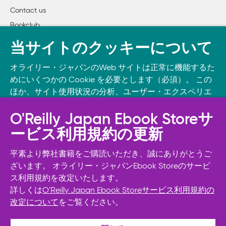
Contact us
Bookclub
書籍注文
当サイトのクッキーについて
DOWNLOAD THE O’REILLY APP
オライリー・ジャパンのWeb サイトは正常に機能するた
Take O’Reilly with you and learn anywhere, anytime on your
めにいくつかの Cookie を必要とします（必須）。 この
phone
and tablet.
ほか、サイト使用状況の分析、ユーザー・エクスペリエ
ンスの向上、広告宣伝のために、お客様の同意を得て、
その他の Cookie を使用することがあります。 詳細につ
O'Reilly Japan Ebook Storeサ
いては
Cookie設定
をご確認ください。
ービス利用規約の更新
また、オライリー・ジャパンのプライバシーポリシーに
ついては
個人情報保護方針
をご確認ください。
平素より弊社書籍をご購読いただき、誠にありがとうご
ざいます。 オライリー・ジャパンEbook Storeのサービ
ス利用規約を改定いたします。
Cookie設定
詳しくは
O'Reilly Japan Ebook Storeサービス利用規約の
改定について
をご覧ください。
© 2026, O’Reilly Japan, Inc. oreilly.co.jpに掲載されているすべて
必須Cookie以外を拒否する
のトレードマークおよび登録商標は、それぞれの所有者に帰属し
ます。