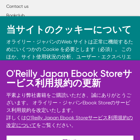
Contact us
Bookclub
書籍注文
当サイトのクッキーについて
DOWNLOAD THE O’REILLY APP
オライリー・ジャパンのWeb サイトは正常に機能するた
Take O’Reilly with you and learn anywhere, anytime on your
めにいくつかの Cookie を必要とします（必須）。 この
phone
and tablet.
ほか、サイト使用状況の分析、ユーザー・エクスペリエ
ンスの向上、広告宣伝のために、お客様の同意を得て、
その他の Cookie を使用することがあります。 詳細につ
O'Reilly Japan Ebook Storeサ
いては
Cookie設定
をご確認ください。
ービス利用規約の更新
また、オライリー・ジャパンのプライバシーポリシーに
ついては
個人情報保護方針
をご確認ください。
平素より弊社書籍をご購読いただき、誠にありがとうご
ざいます。 オライリー・ジャパンEbook Storeのサービ
ス利用規約を改定いたします。
Cookie設定
詳しくは
O'Reilly Japan Ebook Storeサービス利用規約の
改定について
をご覧ください。
© 2026, O’Reilly Japan, Inc. oreilly.co.jpに掲載されているすべて
必須Cookie以外を拒否する
のトレードマークおよび登録商標は、それぞれの所有者に帰属し
ます。