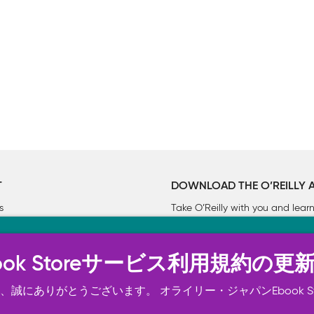
T
DOWNLOAD THE O’REILLY 
s
Take O’Reilly with you and lea
ーについて
n Ebook Storeサービス利用規約の更
トは正常に機能するためにいくつかの Cookie を必要としま
スの向上、広告宣伝のために、お客様の同意を得て、その他の C
誠にありがとうございます。 オライリー・ジャパンEbook S
ご確認ください。