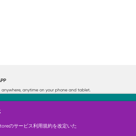
APP
rn anywhere, anytime on your phone
and tablet.
新
す（必須）。 このほか、サイト使用状
ookie を使用することがありま
toreのサービス利用規約を改定いた