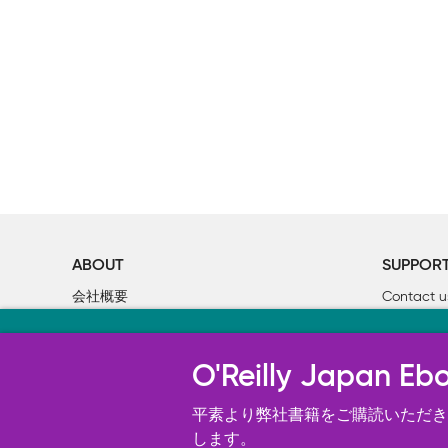
ABOUT
SUPPOR
会社概要
Contact u
個人情報について
Bookclub
当サイトのクッキ
O’Reilly Media
書籍注文
O'Reilly Japa
オライリー・ジャパンのWeb サイ
況の分析、ユーザー・エクスペリエン
平素より弊社書籍をご購読いただき、
す。 詳細については
します。
Cookie設定
を