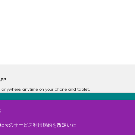
APP
rn anywhere, anytime on your phone
and tablet.
新
す（必須）。 このほか、サイト使用状
ookie を使用することがありま
toreのサービス利用規約を改定いた