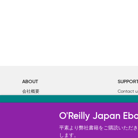
ABOUT
SUPPOR
会社概要
Contact u
個人情報について
Bookclub
当サイトのクッキ
O’Reilly Media
書籍注文
O'Reilly Japa
オライリー・ジャパンのWeb サイ
況の分析、ユーザー・エクスペリエン
平素より弊社書籍をご購読いただき、
す。 詳細については
します。
Cookie設定
を