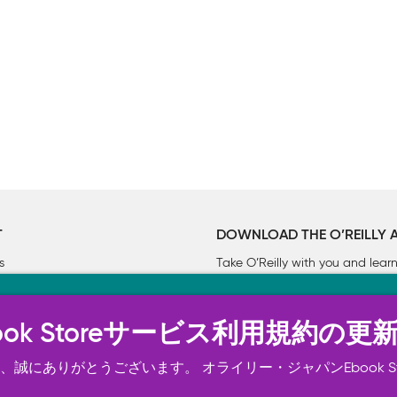
T
DOWNLOAD THE O’REILLY 
s
Take O’Reilly with you and lea
ーについて
n Ebook Storeサービス利用規約の更
トは正常に機能するためにいくつかの Cookie を必要としま
スの向上、広告宣伝のために、お客様の同意を得て、その他の C
誠にありがとうございます。 オライリー・ジャパンEbook S
ご確認ください。