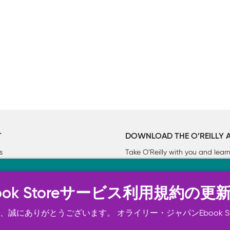
T
DOWNLOAD THE O’REILLY 
s
Take O’Reilly with you and lea
ーについて
n Ebook Storeサービス利用規約の更
トは正常に機能するためにいくつかの Cookie を必要としま
スの向上、広告宣伝のために、お客様の同意を得て、その他の C
誠にありがとうございます。 オライリー・ジャパンEbook S
ご確認ください。