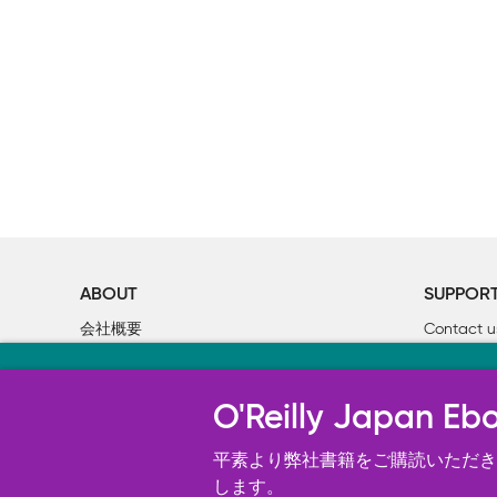
ABOUT
SUPPOR
会社概要
Contact u
個人情報について
Bookclub
当サイトのクッキ
O’Reilly Media
書籍注文
O'Reilly Japa
オライリー・ジャパンのWeb サイ
況の分析、ユーザー・エクスペリエン
平素より弊社書籍をご購読いただき、
す。 詳細については
します。
Cookie設定
を