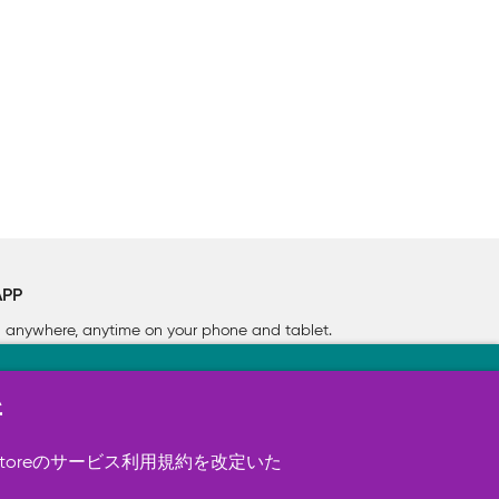
APP
rn anywhere, anytime on your phone
and tablet.
新
す（必須）。 このほか、サイト使用状
ookie を使用することがありま
toreのサービス利用規約を改定いた