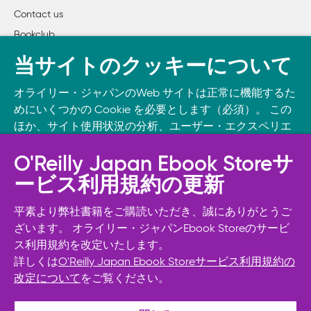
Contact us
Bookclub
書籍注文
当サイトのクッキーについて
DOWNLOAD THE O’REILLY APP
オライリー・ジャパンのWeb サイトは正常に機能するた
Take O’Reilly with you and learn anywhere, anytime on your
めにいくつかの Cookie を必要とします（必須）。 この
phone
and tablet.
ほか、サイト使用状況の分析、ユーザー・エクスペリエ
ンスの向上、広告宣伝のために、お客様の同意を得て、
その他の Cookie を使用することがあります。 詳細につ
O'Reilly Japan Ebook Storeサ
いては
Cookie設定
をご確認ください。
ービス利用規約の更新
また、オライリー・ジャパンのプライバシーポリシーに
ついては
個人情報保護方針
をご確認ください。
平素より弊社書籍をご購読いただき、誠にありがとうご
ざいます。 オライリー・ジャパンEbook Storeのサービ
ス利用規約を改定いたします。
Cookie設定
詳しくは
O'Reilly Japan Ebook Storeサービス利用規約の
改定について
をご覧ください。
© 2026, O’Reilly Japan, Inc. oreilly.co.jpに掲載されているすべて
必須Cookie以外を拒否する
のトレードマークおよび登録商標は、それぞれの所有者に帰属し
ます。