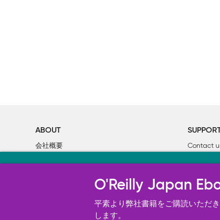
ABOUT
SUPPOR
会社概要
Contact u
個人情報について
Bookclub
当サイトのクッキ
O’Reilly Media
書籍注文
O'Reilly Japa
オライリー・ジャパンのWeb サイ
況の分析、ユーザー・エクスペリエン
平素より弊社書籍をご購読いただき、
す。 詳細については
します。
Cookie設定
を