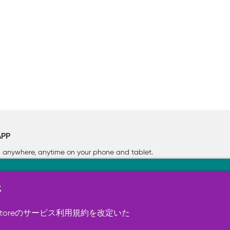
APP
rn anywhere, anytime on your phone
and tablet.
新
す（必須）。 このほか、サイト使用状
ookie を使用することがありま
toreのサービス利用規約を改定いた