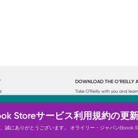
T
DOWNLOAD THE O’REILLY 
s
Take O’Reilly with you and lea
ーについて
n Ebook Storeサービス利用規約の更
トは正常に機能するためにいくつかの Cookie を必要としま
スの向上、広告宣伝のために、お客様の同意を得て、その他の C
誠にありがとうございます。 オライリー・ジャパンEbook S
ご確認ください。