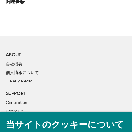
関連書籍
I部　インターフェイスのすべて

1章　インターフェイスとは何か

    1.1　ピザを注文するインターフェイス

        1.1.1　ピザの注文

        1.1.2　ピザのインターフェイス

    1.2　現実のインターフェイス

ABOUT
        1.2.1　インターフェイスって何？

会社概要
        1.2.2　その他のインターフェイス

個人情報について
        1.2.3　Unixデバイス

O’Reilly Media
        1.2.4　インターフェイス

        1.2.5　テキスト型インターフェイス

SUPPORT
        1.2.6　GUIインターフェイス

Contact us
    1.3　まとめ

Bookclub
2章　インターフェイスと契約

書籍注文
当サイトのクッキーについて
    2.1　インターフェイスの三原則
