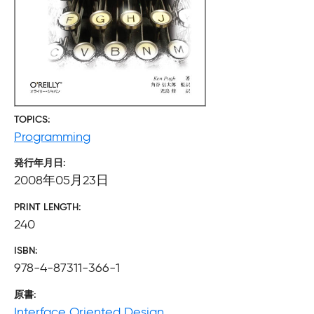
TOPICS
Programming
発行年月日
2008年05月23日
PRINT LENGTH
240
ISBN
978-4-87311-366-1
原書
Interface Oriented Design